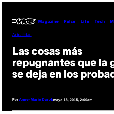
Saltar
al
contenido
Abrir
Magazine
Pulse
Life
Tech
M
Menú
Actualidad
Las cosas más
repugnantes que la 
se deja en los proba
Por
mayo 18, 2015, 2:00am
Anne-Marie Darok