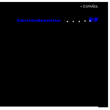
+ ESPAÑOL
Instagram
TikTok
YouTube
Google
Goog
Subscribe
Newsletter
Discove
Top
Posts