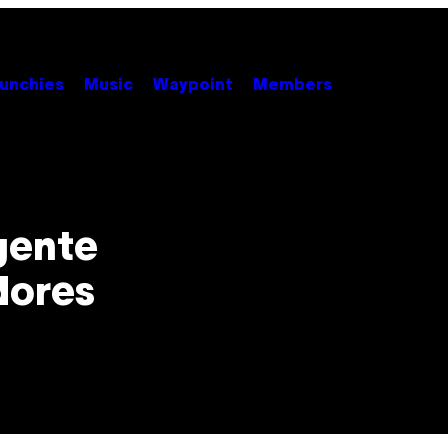
unchies
Music
Waypoint
Members
gente
dores