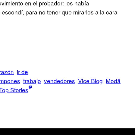
ovimiento en el probador: los había
 escondí, para no tener que mirarlos a la cara
 razón
ir de
ampones
trabajo
vendedores
Vice Blog
Μodă
Top Stories