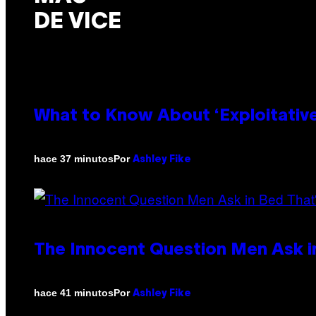
DE VICE
What to Know About ‘Exploitativ
Por
hace 37 minutos
Ashley Fike
The Innocent Question Men Ask in
Por
hace 41 minutos
Ashley Fike