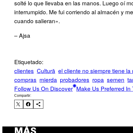
solté lo que llevaba en las manos. Luego oí m
interrumpido. Me fui corriendo al almacén y me
cuando salieran».
– Ajsa
Etiquetado:
clientes
Cultură
el cliente no siempre tiene la
compras
mierda
probadores
ropa
semen
t
Follow Us On Discover
Make Us Preferred In 
Compartir:
MÁS