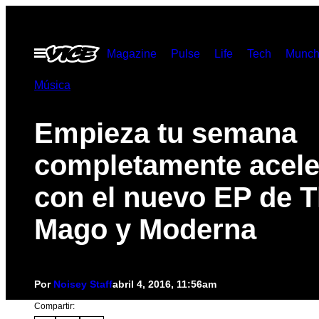
Saltar
al
Abrir
Magazine
Pulse
Life
Tech
Munch
contenido
Menú
Música
Empieza tu semana
completamente acel
con el nuevo EP de 
Mago y Moderna
Por
Noisey Staff
abril 4, 2016, 11:56am
Compartir: