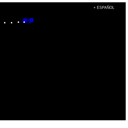
+ ESPAÑOL
Instagram
TikTok
YouTube
Google
Google
Discover
Top
Posts