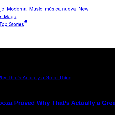
jo
Moderna
Music
música nueva
New
s Mago
Top Stories
ooza Proved Why That’s Actually a Gre