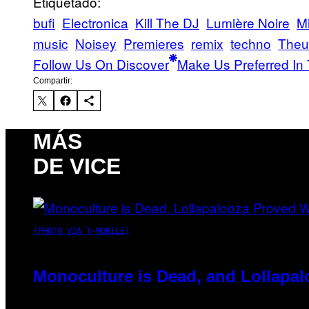
Etiquetado:
bufi
Electronica
Kill The DJ
Lumière Noire
Mi
music
Noisey
Premieres
remix
techno
Theu
Follow Us On Discover
Make Us Preferred In 
Compartir:
MÁS
DE VICE
(PHOTO VIA T-MOBILE)
Monoculture is Dead, and Lollapal