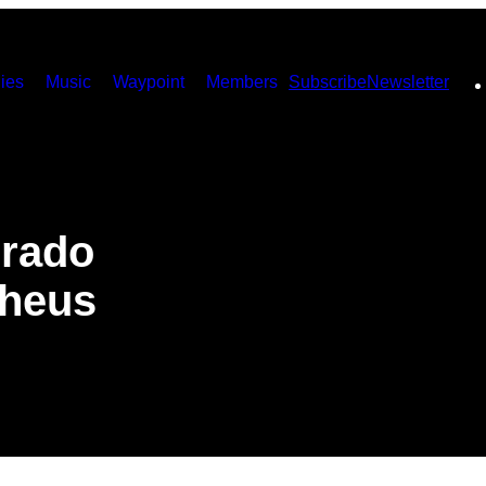
ies
Music
Waypoint
Members
Subscribe
Newsletter
erado
Theus