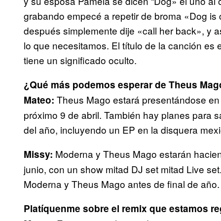
y su esposa Pamela se dicen “Dog» el uno al
grabando empecé a repetir de broma «Dog is ca
después simplemente dije «call her back», y as
lo que necesitamos. El título de la canción es
tiene un significado oculto.
¿Qué más podemos esperar de Theus Mag
Theus Mago estará presentándose en v
Mateo:
próximo 9 de abril. También hay planes para 
del año, incluyendo un EP en la disquera mexi
Moderna y Theus Mago estarán haciend
Missy:
junio, con un show mitad DJ set mitad Live se
Moderna y Theus Mago antes de final de año.
Platíquenme sobre el remix que estamos re