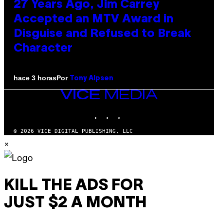
27 Years Ago, Jim Carrey
Accepted an MTV Award in
Disguise and Refused to Break
Character
Por
hace 3 horas
Tony Alpsen
VICE
MEDIA
INSTAGRAM
TIKTOK
YOUTUBE
© 2026 VICE DIGITAL PUBLISHING, LLC
×
KILL THE ADS FOR
JUST $2 A MONTH