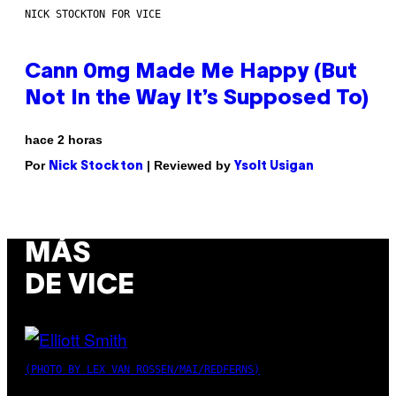
NICK STOCKTON FOR VICE
Cann 0mg Made Me Happy (But
Not In the Way It’s Supposed To)
hace 2 horas
Por
| Reviewed by
Nick Stockton
Ysolt Usigan
MÁS
DE VICE
(PHOTO BY LEX VAN ROSSEN/MAI/REDFERNS)