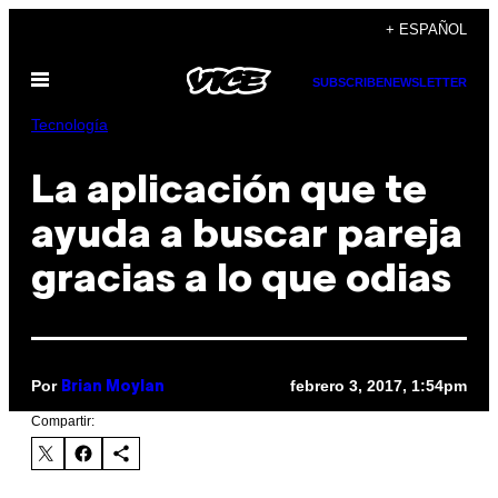
Saltar
+ ESPAÑOL
al
Abrir
contenido
SUBSCRIBE
NEWSLETTER
Menú
Tecnología
La aplicación que te
ayuda a buscar pareja
gracias a lo que odias
Por
febrero 3, 2017, 1:54pm
Brian Moylan
Compartir: