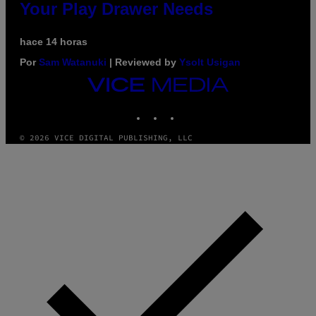
Your Play Drawer Needs
hace 14 horas
Por
Sam Watanuki
| Reviewed by
Ysolt Usigan
VICE
MEDIA
INSTAGRAM
TIKTOK
YOUTUBE
© 2026 VICE DIGITAL PUBLISHING, LLC