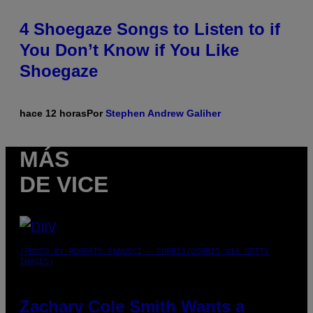
4 Shoegaze Songs to Listen to if
You Don’t Know if You Like
Shoegaze
hace 12 horas
Por
Stephen Andrew Galiher
MÁS
DE VICE
(PHOTO BY ROBERTO PANUCCI – CORBIS/CORBIS VIA GETTY
IMAGES)
Zachary Cole Smith Wants a