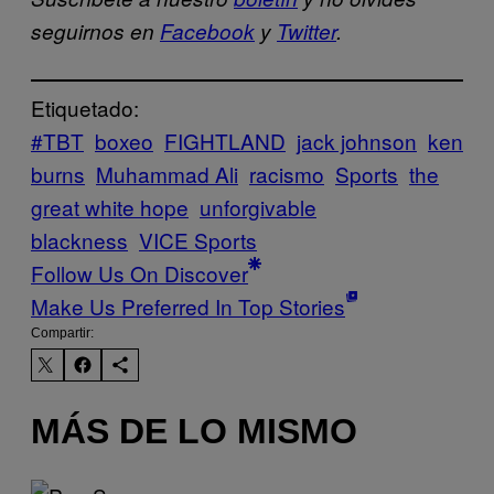
seguirnos en
Facebook
y
Twitter
.
Etiquetado:
#TBT
boxeo
FIGHTLAND
jack johnson
ken
burns
Muhammad Ali
racismo
Sports
the
great white hope
unforgivable
blackness
VICE Sports
Follow Us On Discover
Make Us Preferred In Top Stories
Compartir:
MÁS DE LO MISMO