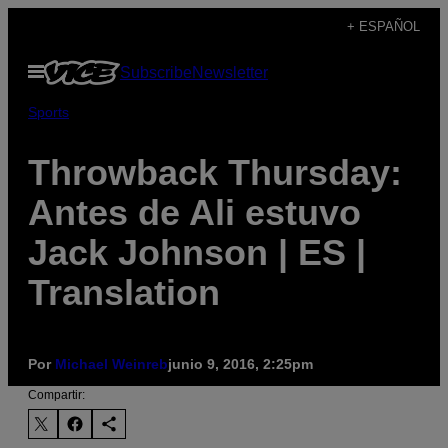
Saltar
+ ESPAÑOL
al
Abrir
Subscribe
Newsletter
contenido
Menú
Sports
Throwback Thursday:
Antes de Ali estuvo
Jack Johnson | ES |
Translation
Por
Michael Weinreb
junio 9, 2016, 2:25pm
Compartir: