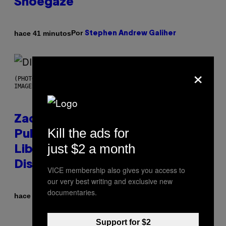
Shoegaze
Por
hace 41 minutos
Stephen Andrew Galiher
×
(PHOTO BY ROBERTO PANUCCI – CORBIS/CORBIS VIA GETTY
IMAGES)
Zachary Cole Smith Wants a
Kill the ads for
Publicly Owned Music Streaming
just $2 a month
Library Built on Spotify’s
Dismantled Bones
VICE membership also gives you access to
our very best writing and exclusive new
documentaries.
Por
hace 1 hora
Lauren Boisvert
Support for $2