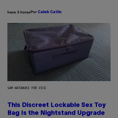
Por
hace 3 horas
Caleb Catlin
SAM WATANUKI FOR VICE
This Discreet Lockable Sex Toy
Bag Is the Nightstand Upgrade