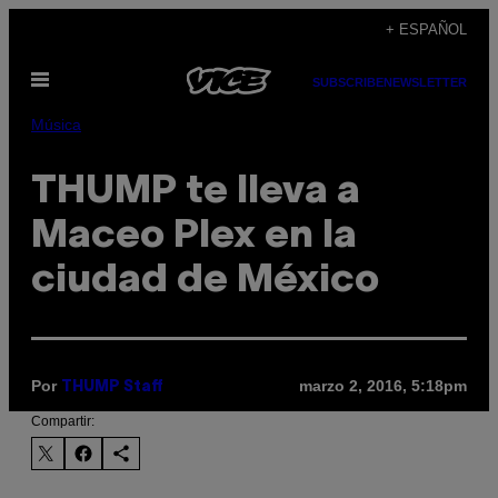
Saltar
+ ESPAÑOL
al
Abrir
contenido
SUBSCRIBE
NEWSLETTER
Menú
Música
THUMP te lleva a
Maceo Plex en la
ciudad de México
Por
marzo 2, 2016, 5:18pm
THUMP Staff
Compartir: