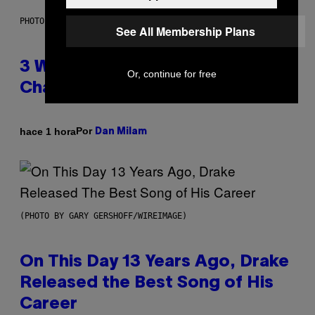
PHOTO ILLUSTRATION BY IAN WALDIE/GETTY IMAGES
See All Membership Plans
3 Ways Your Music Taste
Or, continue for free
Changes as You Get Older
Por
hace 1 hora
Dan Milam
(PHOTO BY GARY GERSHOFF/WIREIMAGE)
On This Day 13 Years Ago, Drake
Released the Best Song of His
Career