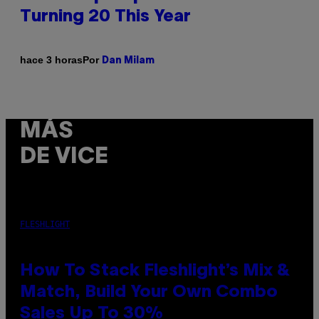
Turning 20 This Year
Por
hace 3 horas
Dan Milam
MÁS
DE VICE
FLESHLIGHT
How To Stack Fleshlight’s Mix &
Match, Build Your Own Combo
Sales Up To 30%