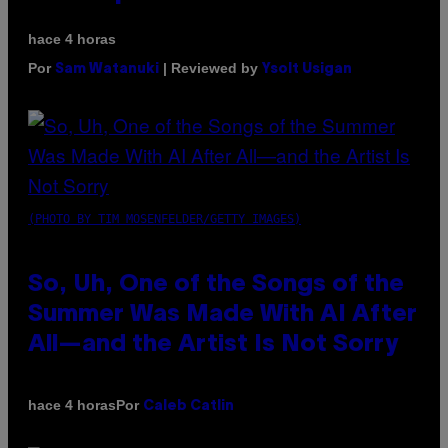
hace 4 horas
Por
| Reviewed by
Sam Watanuki
Ysolt Usigan
(PHOTO BY TIM MOSENFELDER/GETTY IMAGES)
So, Uh, One of the Songs of the
Summer Was Made With AI After
All—and the Artist Is Not Sorry
Por
hace 4 horas
Caleb Catlin