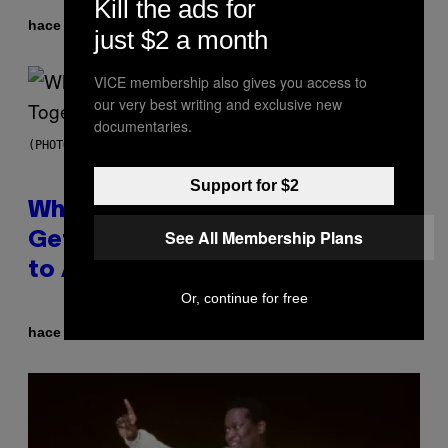
Kill the ads for
Por
hace 6 horas
Luis Prada
just $2 a month
VICE membership also gives you access to
our very best writing and exclusive new
documentaries.
(PHOTO BY NOAM GALAI/GETTY IMAGES FOR TRIBECA FESTIVAL)
Support for $2
Why A$AP Mob Will Never Fully
See All Membership Plans
Get Back Together, According
to A$AP Rocky
Or, continue for free
Por
hace 7 horas
Caleb Catlin