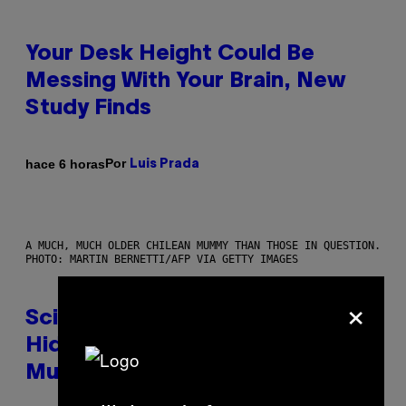
Your Desk Height Could Be
Messing With Your Brain, New
Study Finds
Por
hace 6 horas
Luis Prada
A MUCH, MUCH OLDER CHILEAN MUMMY THAN THOSE IN QUESTION.
PHOTO: MARTIN BERNETTI/AFP VIA GETTY IMAGES
×
Scientists Found Smallpox DNA
Hidden in 500-Year-Old Chilean
Mummies