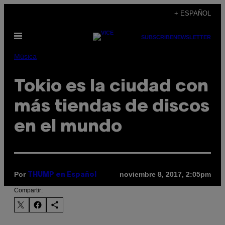
Saltar
+ ESPAÑOL
al
Abrir
contenido
SUBSCRIBE
NEWSLETTER
Menú
Música
Tokio es la ciudad con
más tiendas de discos
en el mundo
Por
noviembre 8, 2017, 2:05pm
THUMP en Español
Compartir: