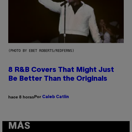
(PHOTO BY EBET ROBERTS/REDFERNS)
8 R&B Covers That Might Just
Be Better Than the Originals
Por
hace 8 horas
Caleb Catlin
MÁS