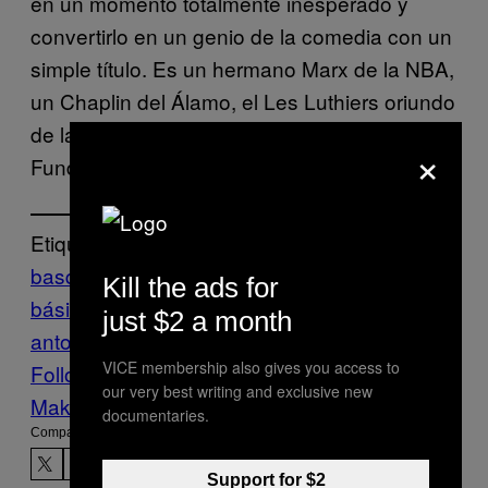
en un momento totalmente inesperado y
convertirlo en un genio de la comedia con un
simple título. Es un hermano Marx de la NBA,
un Chaplin del Álamo, el Les Luthiers oriundo
de las Islas Vírgenes, es Timothy «The Big
×
Fundamental» Duncan.
Etiquetado:
basquetbol
canasta
Kill the ads for
básica
nba
Sports
spurs de san
just $2 a month
antonio
Tim Duncan
VICE Sports
videos
VICE membership also gives you access to
Follow Us On Discover
our very best writing and exclusive new
Make Us Preferred In Top Stories
documentaries.
Compartir:
Support for $2