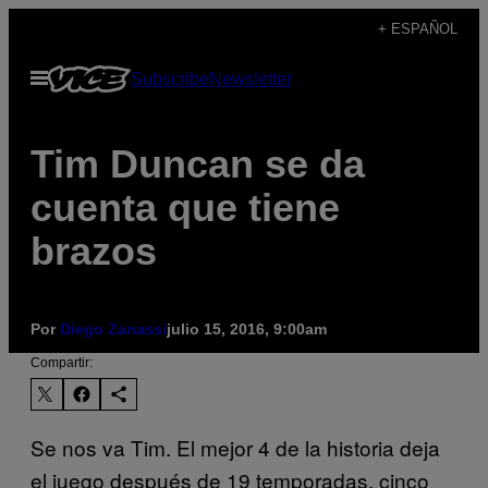
Saltar
+ ESPAÑOL
al
Abrir
Subscribe
Newsletter
contenido
Menú
Tim Duncan se da
cuenta que tiene
brazos
Por
Diego Zanassi
julio 15, 2016, 9:00am
Compartir:
Se nos va Tim. El mejor 4 de la historia deja
el juego después de 19 temporadas, cinco