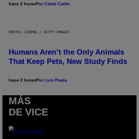
hace 2 horas
Por
Caleb Catlin
PHOTO: IJDEMA / GETTY IMAGES
Humans Aren’t the Only Animals
That Keep Pets, New Study Finds
hace 2 horas
Por
Luis Prada
MÁS
DE VICE