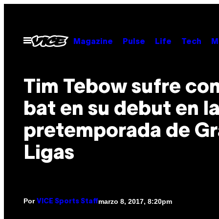
Saltar
al
contenido
Abrir
Magazine
Pulse
Life
Tech
M
Menú
Tim Tebow sufre con
bat en su debut en l
pretemporada de G
Ligas
Por
marzo 8, 2017, 8:20pm
VICE Sports Staff