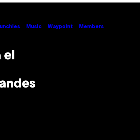
unchies
Music
Waypoint
Members
 el
a
randes