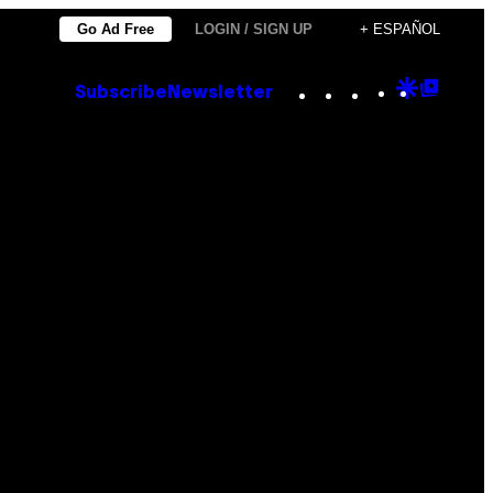
Go Ad Free
LOGIN / SIGN UP
+ ESPAÑOL
Instagram
TikTok
YouTube
Google
Goog
Subscribe
Newsletter
Discove
Top
Posts