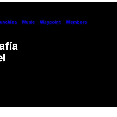
unchies
Music
Waypoint
Members
afía
el