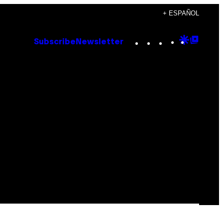
+ ESPAÑOL
Instagram
TikTok
YouTube
Google
Goog
Subscribe
Newsletter
Discove
Top
Posts