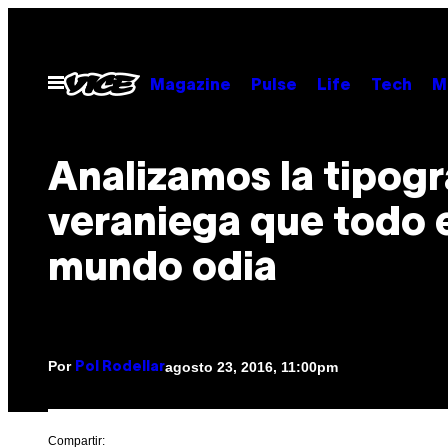
Saltar
al
contenido
Abrir
Magazine
Pulse
Life
Tech
M
Menú
Analizamos la tipogr
veraniega que todo 
mundo odia
Por
agosto 23, 2016, 11:00pm
Pol Rodellar
Compartir: