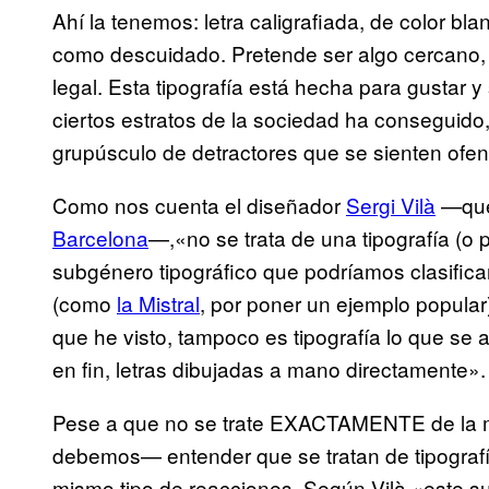
Ahí la tenemos: letra caligrafiada, de color bla
como descuidado. Pretende ser algo cercano, si
legal. Esta tipografía está hecha para gustar
ciertos estratos de la sociedad ha conseguido
grupúsculo de detractores que se sienten ofe
Como nos cuenta el diseñador
Sergi Vilà
—que
Barcelona
—,
«no se trata de una tipografía (o
subgénero tipográfico que podríamos clasificar d
(como
la Mistral
, por poner un ejemplo popular
que he visto, tampoco es tipografía lo que se a
en fin, letras dibujadas a mano directamente».
Pese a que
no se trate EXACTAMENTE de la m
debemos— entender que se tratan de tipografí
mismo tipo de reacciones. Según Vilà «e
ste s