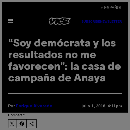
Saltar
+ ESPAÑOL
al
Abrir
contenido
SUBSCRIBE
NEWSLETTER
Menú
“Soy demócrata y los
resultados no me
favorecen”: la casa de
campaña de Anaya
Por
julio 1, 2018, 4:11pm
Enrique Alvarado
Compartir: