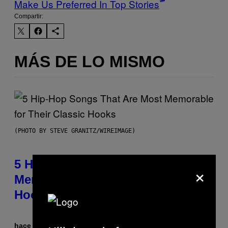
Make Us Preferred In Top Stories
Compartir:
MÁS DE LO MISMO
(PHOTO BY STEVE GRANITZ/WIREIMAGE)
5 Hip-Hop Songs That Are Most
×
Memorable for Their Classic
Hooks
hace 4 horas
Por
Caleb Catlin