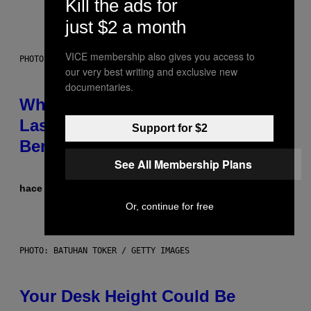
Kill the ads for
just $2 a month
VICE membership also gives you access to
PHOTO: NASA; DR PIXEL / GETTY IMAGES
our very best writing and exclusive new
documentaries.
Why NASA Wants to Send a
Laser-Powered Drone Into Caves
Support for $2
Beneath the Moon
See All Membership Plans
hace 5 horas
Por
Luis Prada
Or, continue for free
PHOTO: BATUHAN TOKER / GETTY IMAGES
Your Desk Height Could Be