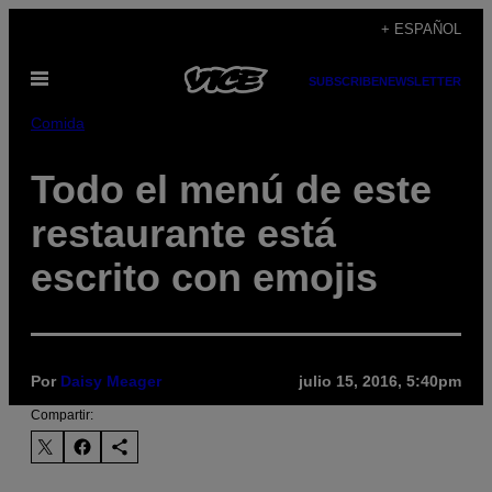
Saltar
+ ESPAÑOL
al
Abrir
contenido
SUBSCRIBE
NEWSLETTER
Menú
Comida
Todo el menú de este
restaurante está
escrito con emojis
Por
Daisy Meager
julio 15, 2016, 5:40pm
Compartir: