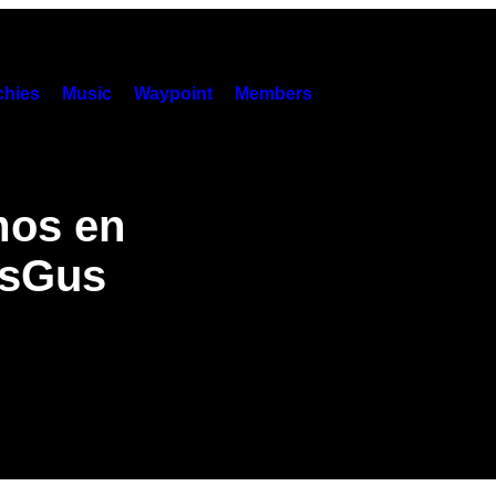
hies
Music
Waypoint
Members
mos en
usGus