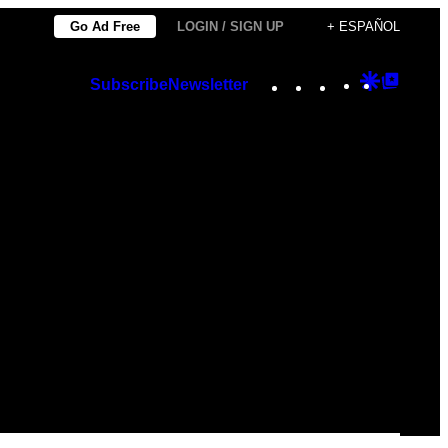
Go Ad Free
LOGIN / SIGN UP
+ ESPAÑOL
Instagram
TikTok
YouTube
Google
Googl
Subscribe
Newsletter
Discover
Top
Posts