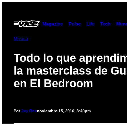
Saltar
al
contenido
Abrir
Magazine
Pulse
Life
Tech
Munc
Menú
Música
Todo lo que aprendi
la masterclass de G
en El Bedroom
Por
Jay Ros
noviembre 15, 2016, 8:40pm