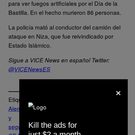
para ver fuegos artificiales por el Día de la
Bastilla. En el hecho murieron 86 personas.
La policía mató al conductor del camión del
ataque en Niza, que fue reivindicado por
Estado Islámico.
Sigue a VICE News en español Twitter:
@VICENewsES
×
Etiquetado:
Alemania
atentado terrorista
Berlin
Defensa
y
Kill the ads for
seguridad
Europa
islamismo
terrorismo
VI
just $2 a month