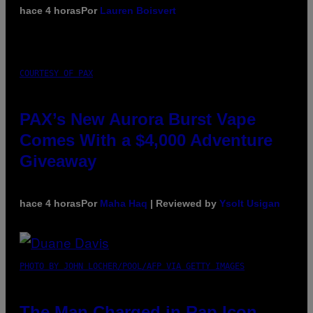
hace 4 horas
Por
Lauren Boisvert
COURTESY OF PAX
PAX’s New Aurora Burst Vape
Comes With a $4,000 Adventure
Giveaway
hace 4 horas
Por
Maha Haq
| Reviewed by
Ysolt Usigan
PHOTO BY JOHN LOCHER/POOL/AFP VIA GETTY IMAGES
The Man Charged in Rap Icon