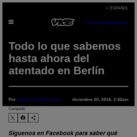
Saltar
+ ESPAÑOL
al
Abrir
contenido
SUBSCRIBE
NEWSLETTER
Menú
Todo lo que sabemos
hasta ahora del
atentado en Berlín
Por
Reuters y VICE News
diciembre 20, 2016, 2:50am
Compartir:
Síguenos en Facebook para saber qué