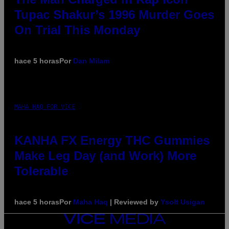
Tupac Shakur’s 1996 Murder Goes
On Trial This Monday
hace 5 horas
Por
Dan Milam
MAHA HAQ FOR VICE
KANHA FX Energy THC Gummies
Make Leg Day (and Work) More
Tolerable
hace 5 horas
Por
Maha Haq
| Reviewed by
Ysolt Usigan
VICE
MEDIA