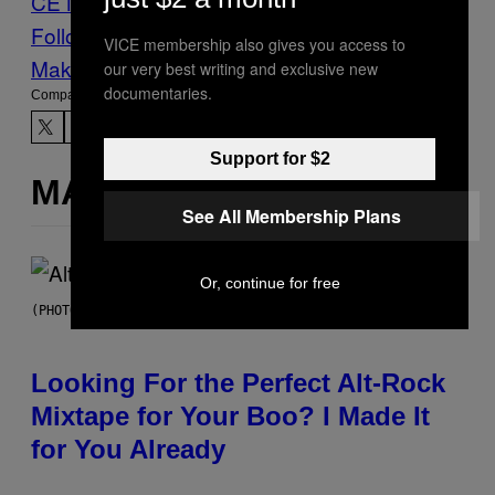
CE News
Follow Us On Discover
VICE membership also gives you access to
Make Us Preferred In Top Stories
our very best writing and exclusive new
documentaries.
Compartir:
Support for $2
MÁS DE LO MISMO
See All Membership Plans
Or, continue for free
(PHOTO BY MICK HUTSON/REDFERNS)
Looking For the Perfect Alt-Rock
Mixtape for Your Boo? I Made It
for You Already