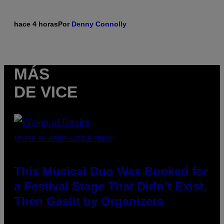
hace 4 horas
Por
Denny Connolly
MÁS
DE VICE
(PHOTO BY AMBER LITTLE/PRESS)
This Musical Duo Was Booked for
a Festival Stage That Didn’t Exist,
Then Gaslit by Organizers