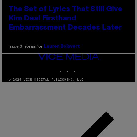
The Set of Lyrics That Still Give
Kim Deal Firsthand
Embarrassment Decades Later
Por
hace 9 horas
Lauren Boisvert
VICE
MEDIA
INSTAGRAM
TIKTOK
YOUTUBE
© 2026 VICE DIGITAL PUBLISHING, LLC