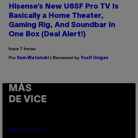
Hisense’s New U6SF Pro TV Is
Basically a Home Theater,
Gaming Rig, And Soundbar In
One Box (Deal Alert!)
hace 7 horas
Por
| Reviewed by
Sam Watanuki
Ysolt Usigan
MÁS
DE VICE
MAHA HAQ FOR VICE