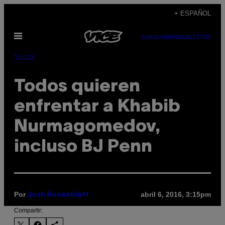
Saltar
+ ESPAÑOL
al
Abrir
contenido
SUBSCRIBE
NEWSLETTER
Menú
Sports
Todos quieren
enfrentar a Khabib
Nurmagomedov,
incluso BJ Penn
Por
abril 6, 2016, 3:15pm
Josh Rosenblatt
Compartir: