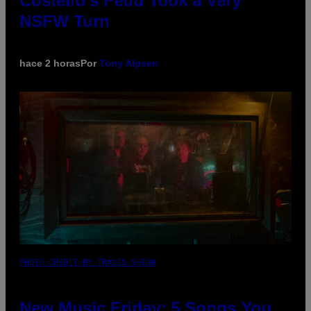
Costello’s Feud Took a Very
NSFW Turn
hace 2 horas
Por
Tony Alpsen
PHOTO CREDIT BY TRAVIS SHINN
New Music Friday: 5 Songs You