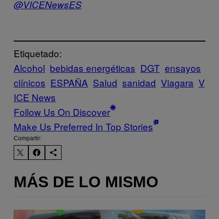
@VICENewsES
Etiquetado:
Alcohol
bebidas energéticas
DGT
ensayos
clínicos
ESPAÑA
Salud
sanidad
Viagara
V
ICE News
Follow Us On Discover
Make Us Preferred In Top Stories
Compartir:
MÁS DE LO MISMO