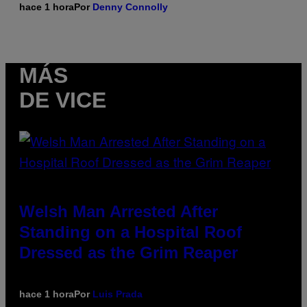
hace 1 hora
Por
Denny Connolly
MÁS
DE VICE
Welsh Man Arrested After
Standing on a Hospital Roof
Dressed as the Grim Reaper
hace 1 hora
Por
Luis Prada