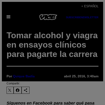
Saltar
+ ESPAÑOL
al
Abrir
contenido
SUBSCRIBE
NEWSLETTER
Menú
Tomar alcohol y viagra
en ensayos clínicos
para pagarte la carrera
Por
Quique Badía
abril 25, 2016, 3:40am
Compartir:
Síguenos en Facebook para saber qué pasa