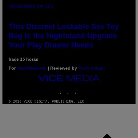
SAM WATANUKI FOR VICE
This Discreet Lockable Sex Toy
Bag Is the Nightstand Upgrade
Your Play Drawer Needs
hace 15 horas
Por
Sam Watanuki
| Reviewed by
Ysolt Usigan
VICE
MEDIA
INSTAGRAM
TIKTOK
YOUTUBE
© 2026 VICE DIGITAL PUBLISHING, LLC