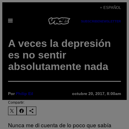
Saltar
+ ESPAÑOL
al
Abrir
contenido
SUBSCRIBE
NEWSLETTER
Menú
A veces la depresión
es no sentir
absolutamente nada
Por
Philip Eil
octubre 20, 2017, 8:00am
Compartir:
Nunca me di cuenta de lo poco que sabía