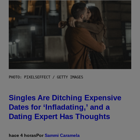
PHOTO: PIXELSEFFECT / GETTY IMAGES
Singles Are Ditching Expensive
Dates for ‘Infladating,’ and a
Dating Expert Has Thoughts
hace 4 horas
Por
Sammi Caramela