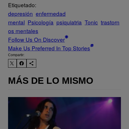
Etiquetado:
depresión
enfermedad
mental
Psicología
psiquiatria
Tonic
trastorn
os mentales
Follow Us On Discover
Make Us Preferred In Top Stories
Compartir:
MÁS DE LO MISMO