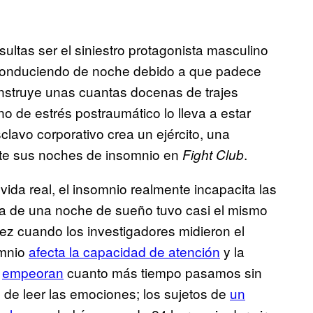
sultas ser el siniestro protagonista masculino
ja conduciendo de noche debido a que padece
onstruye unas cuantas docenas de trajes
o de estrés postraumático lo lleva a estar
sclavo corporativo crea un ejército, una
ante sus noches de insomnio en
.
Fight Club
ida real, el insomnio realmente incapacita las
ida de una noche de sueño tuvo casi el mismo
uez cuando los investigadores midieron el
omnio
afecta la capacidad de atención
y la
s
empeoran
cuanto más tiempo pasamos sin
d de leer las emociones; los sujetos de
un