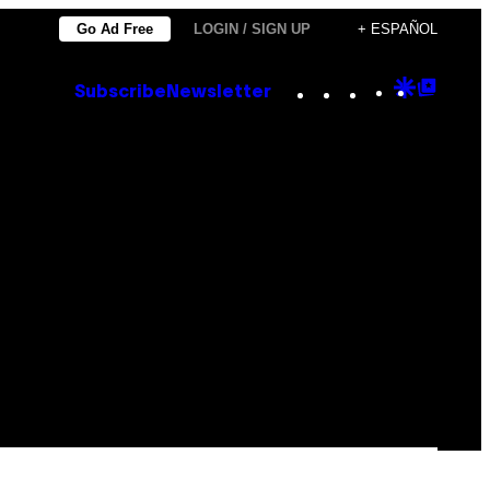
Go Ad Free
LOGIN / SIGN UP
+ ESPAÑOL
Instagram
TikTok
YouTube
Google
Goog
Subscribe
Newsletter
Discove
Top
Posts