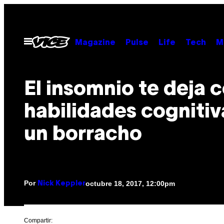
Saltar
al
contenido
Abrir
Magazine
Pulse
Life
Tech
M
Menú
El insomnio te deja c
habilidades cognitiv
un borracho
Por
octubre 18, 2017, 12:00pm
Nick Keppler
Compartir: