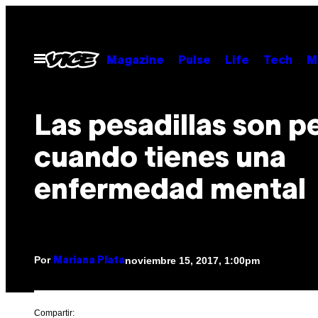
Saltar
al
contenido
Abrir
Magazine
Pulse
Life
Tech
M
Menú
Las pesadillas son p
cuando tienes una
enfermedad mental
Por
noviembre 15, 2017, 1:00pm
Mariana Plata
Compartir: