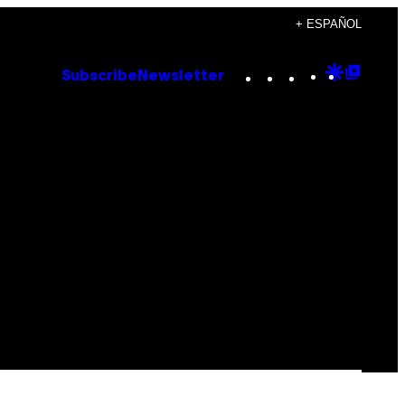
+ ESPAÑOL
Instagram
TikTok
YouTube
Google
Goog
Subscribe
Newsletter
Discove
Top
Posts