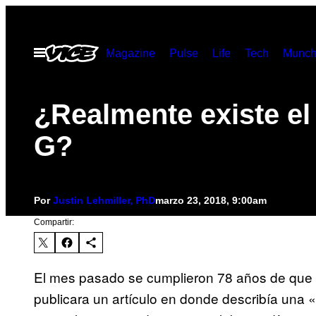
Saltar
al
Abrir
Magazine
Pulse
Life
Tech
Munch
contenido
Menú
¿Realmente existe el
G?
Por
Justin Lehmiller, PhD
marzo 23, 2018, 9:00am
Compartir:
El mes pasado se cumplieron 78 años de que 
publicara un artículo en donde describía una «z