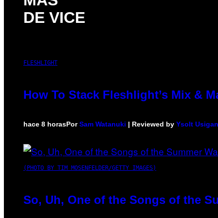
DE VICE
FLESHLIGHT
How To Stack Fleshlight’s Mix & 
hace 8 horas
Por
Sam Watanuki
| Reviewed by
Ysolt Usiga
(PHOTO BY TIM MOSENFELDER/GETTY IMAGES)
So, Uh, One of the Songs of the S