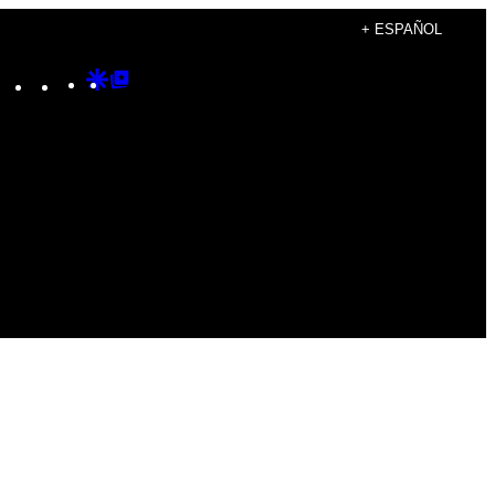
+ ESPAÑOL
Instagram
TikTok
YouTube
Google
Google
Discover
Top
Posts