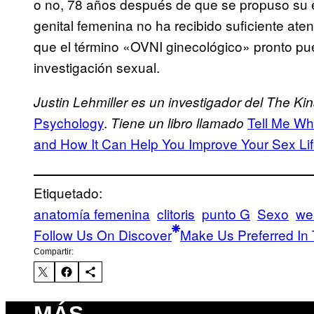
o no, 78 años después de que se propuso su e
genital femenina no ha recibido suficiente ate
que el término «OVNI ginecológico» pronto p
investigación sexual.
Justin Lehmiller es un investigador del The Kin
Psychology
.
Tell Me Wh
Tiene un libro llamado
and How It Can Help You Improve Your Sex Li
Etiquetado:
anatomía femenina
clitoris
punto G
Sexo
wel
Follow Us On Discover
Make Us Preferred In 
Compartir:
MÁS