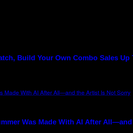
Match, Build Your Own Combo Sales Up
n
ummer Was Made With AI After All—and t