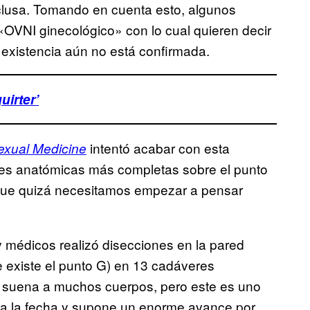
clusa. Tomando en cuenta esto, algunos
 «OVNI ginecológico» con lo cual quieren decir
existencia aún no está confirmada.
irter’
intentó acabar con esta
Sexual Medicine
ones anatómicas más completas sobre el punto
 que quizá necesitamos empezar a pensar
y médicos realizó disecciones en la pared
e existe el punto G) en 13 cadáveres
 suena a muchos cuerpos, pero este es uno
ta la fecha y supone un enorme avance por