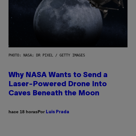
PHOTO: NASA; DR PIXEL / GETTY IMAGES
Why NASA Wants to Send a
Laser-Powered Drone Into
Caves Beneath the Moon
Por
hace 18 horas
Luis Prada