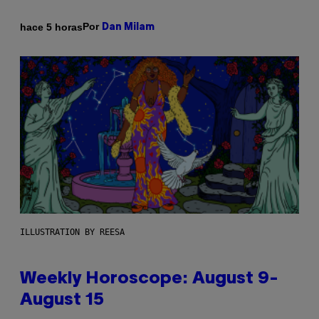
Por
hace 5 horas
Dan Milam
ILLUSTRATION BY REESA
Weekly Horoscope: August 9-
August 15