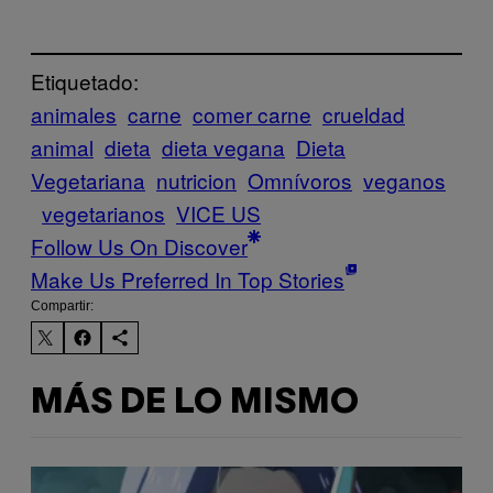
Etiquetado:
animales
carne
comer carne
crueldad
animal
dieta
dieta vegana
Dieta
Vegetariana
nutricion
Omnívoros
veganos
vegetarianos
VICE US
Follow Us On Discover
Make Us Preferred In Top Stories
Compartir:
MÁS DE LO MISMO