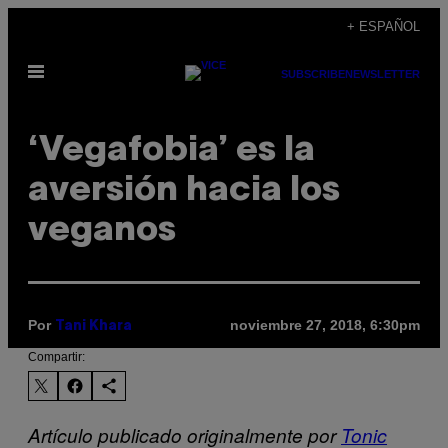
Saltar
+ ESPAÑOL
al
Abrir
contenido
SUBSCRIBE
NEWSLETTER
Menú
‘Vegafobia’ es la
aversión hacia los
veganos
Por
noviembre 27, 2018, 6:30pm
Tani Khara
Compartir:
Artículo publicado originalmente por
Tonic