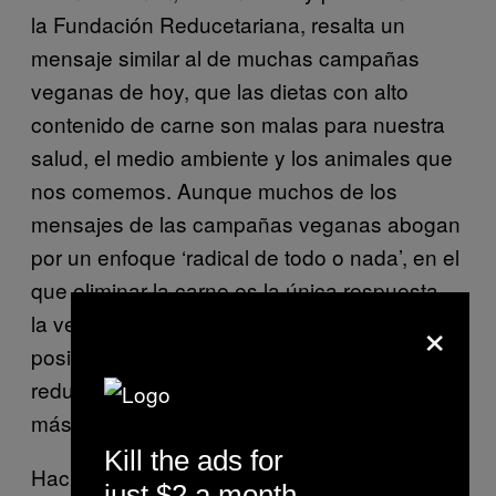
la Fundación Reducetariana, resalta un
mensaje similar al de muchas campañas
veganas de hoy, que las dietas con alto
contenido de carne son malas para nuestra
salud, el medio ambiente y los animales que
nos comemos. Aunque muchos de los
mensajes de las campañas veganas abogan
por un enfoque ‘radical de todo o nada’, en el
que eliminar la carne es la única respuesta,
×
la verdad es que puede ser que eso no sea
posible para todos. Por lo tanto, el
reducetarianismo podría ser el término medio
más alcanzable.
Kill the ads for
Haciendo a un lado la creciente popularidad
just $2 a month