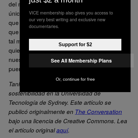
del movimiento alimentario basado
únicamente en los vegetales, es importante
VICE membership also gives you access to
our very best writing and exclusive new
que el respeto y la empatía por los animales
documentaries.
que se encuentran en el corazón mismo de
tal movimiento se hicieran extensivos hacia
Support for $2
quienes toman decisiones diferentes a las
nuestras y, al hacer esto, se abrirían las
See All Membership Plans
puertas hacia una mayor aceptación.
Or, continue for free
Tani Khara es estudiante del Doctorado en
sostenibilidad en la Universidad de
Tecnología de Sydney. Este artículo se
publicó originalmente en
The Conversation
bajo una licencia de Creative Commons. Lea
el artículo original
aquí
.