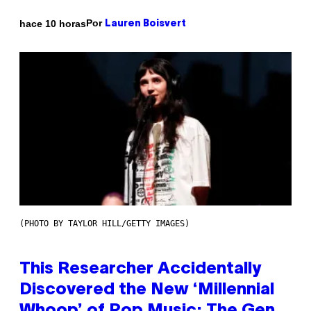
Por
hace 10 horas
Lauren Boisvert
(PHOTO BY TAYLOR HILL/GETTY IMAGES)
This Researcher Accidentally
Discovered the New ‘Millennial
Whoop’ of Pop Music: The Gen