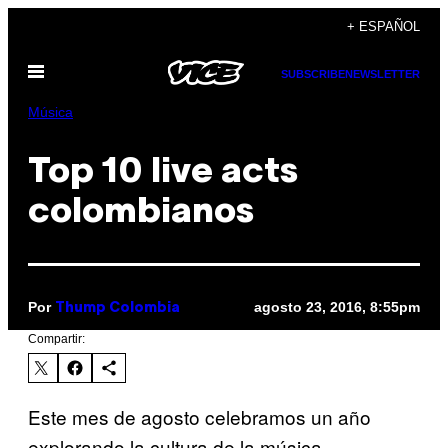
Saltar
+ ESPAÑOL
al
Abrir
contenido
SUBSCRIBE
NEWSLETTER
Menú
Música
Top 10 live acts
colombianos
Por
agosto 23, 2016, 8:55pm
Thump Colombia
Compartir:
Este mes de agosto celebramos un año
explorando la cultura de la música