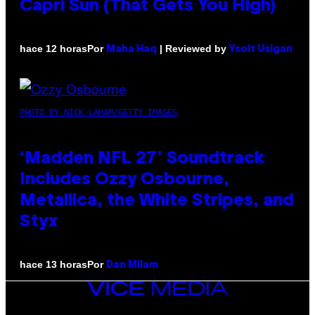
Capri Sun (That Gets You High)
Por
| Reviewed by
hace 12 horas
Maha Haq
Ysolt Usigan
PHOTO BY NICK LAHAM/GETTY IMAGES
‘Madden NFL 27’ Soundtrack
Includes Ozzy Osbourne,
Metallica, the White Stripes, and
Styx
Por
hace 13 horas
Dan Milam
VICE
MEDIA
INSTAGRAM
TIKTOK
YOUTUBE