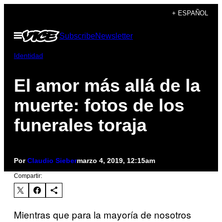
Saltar
+ ESPAÑOL
al
Abrir
Subscribe
Newsletter
contenido
Menú
Identidad
El amor más allá de la
muerte: fotos de los
funerales toraja
Por
Claudio Sieber
marzo 4, 2019, 12:15am
Compartir:
Mientras que para la mayoría de nosotros