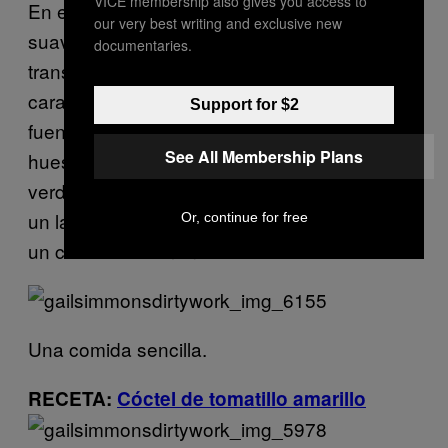
VICE membership also gives you access to
En este punto, las berenjenas y los chiles se
our very best writing and exclusive new
suavizan con el calor del horno y se han
documentaries.
transformado en bocadillos blandos y
caramelizados. Simmons los extiende en una
Support for $2
fuente a manera de cama para el cordero, los
See All Membership Plans
huesos forman un sencillo entramado con las
verduras asadas. Encima de todo, acomoda
un laberinto de aros de cebolla a la parrilla y
Or, continue for free
un chorrito de limón.
Una comida sencilla.
RECETA:
Cóctel de tomatillo amarillo