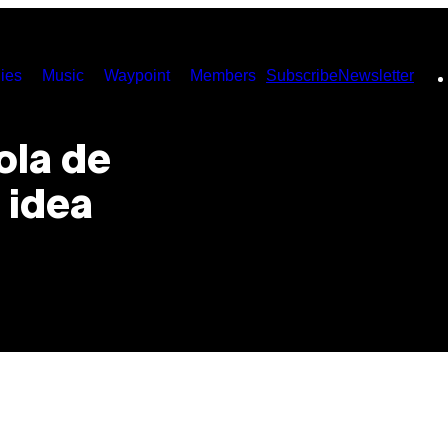
ies
Music
Waypoint
Members
Subscribe
Newsletter
ola de
 idea