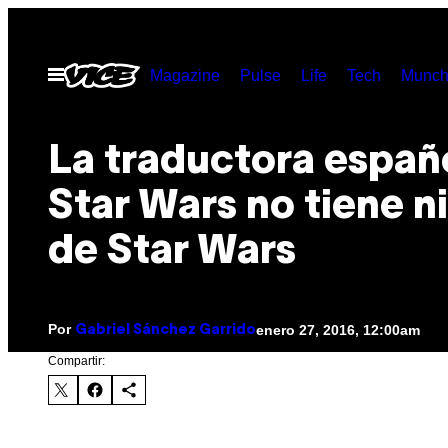
Saltar
al
Abrir
Magazine
Pulse
Life
Tech
Munch
contenido
Menú
La traductora españ
Star Wars no tiene ni
de Star Wars
Por
enero 27, 2016, 12:00am
Gabriel Sánchez Garrido
Compartir: