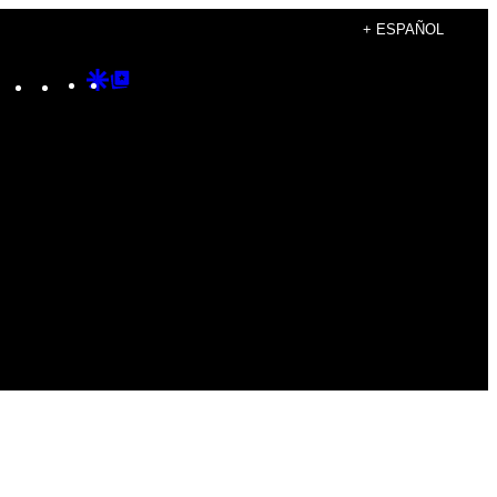
+ ESPAÑOL
Instagram
TikTok
YouTube
Google
Google
Discover
Top
Posts