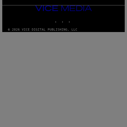
VICE
MEDIA
INSTAGRAM
TIKTOK
YOUTUBE
© 2026 VICE DIGITAL PUBLISHING, LLC