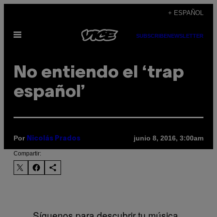
Saltar
+ ESPAÑOL
al
Abrir
contenido
SUBSCRIBE
NEWSLETTER
Menú
No entiendo el ‘trap
español’
Por
junio 8, 2016, 3:00am
Nicolás Prados
Compartir:
Síguenos para descubrir tu música