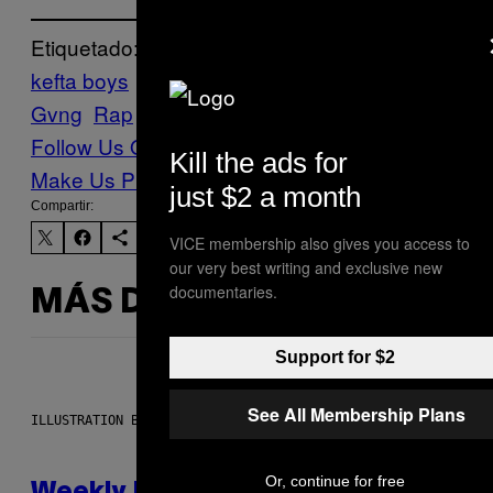
Etiquetado:
kefta boys
Música
Noisey
Pimp Flaco
Pxxr
Gvng
Rap
reggaeton
trap
young vibez
Follow Us On Discover
Kill the ads for
Make Us Preferred In Top Stories
just $2 a month
Compartir:
VICE membership also gives you access to
our very best writing and exclusive new
documentaries.
MÁS DE LO MISMO
Support for $2
See All Membership Plans
ILLUSTRATION BY REESA
Or, continue for free