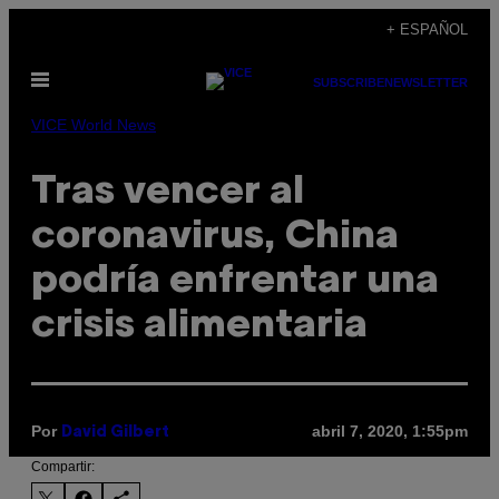
Saltar
+ ESPAÑOL
al
Abrir
contenido
SUBSCRIBE
NEWSLETTER
Menú
VICE World News
Tras vencer al
coronavirus, China
podría enfrentar una
crisis alimentaria
Por
abril 7, 2020, 1:55pm
David Gilbert
Compartir: