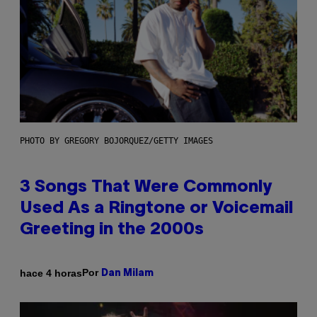
PHOTO BY GREGORY BOJORQUEZ/GETTY IMAGES
3 Songs That Were Commonly
Used As a Ringtone or Voicemail
Greeting in the 2000s
Por
hace 4 horas
Dan Milam