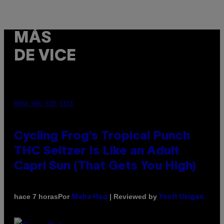
MÁS
DE VICE
MAHA HAQ FOR VICE
Cycling Frog’s Tropical Punch
THC Seltzer Is Like an Adult
Capri Sun (That Gets You High)
Por
| Reviewed by
hace 7 horas
Maha Haq
Ysolt Usigan