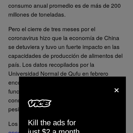
consumo anual promedio es de más de 200
millones de toneladas.
Pero el cierre de tres meses por el
coronavirus hizo que la economía de China
se detuviera y tuvo un fuerte impacto en las
capacidades de producción de alimentos del
país. Los datos recopilados por la
Universidad Normal de Qufu en febrero
encontraron que el 60 por ciento de los
×
funcionarios de los poblados en 1.636
condados eran «pesimistas» o «muy
pesimistas» sobre la temporada de siembra.
Kill the ads for
Los agricultores están luchando por
just $2 a month
encontrar alimento para su ganado
y los