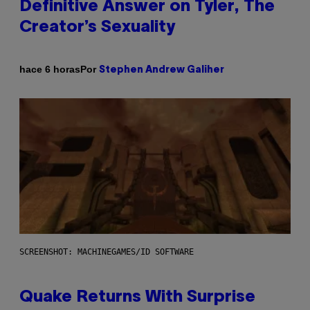
Definitive Answer on Tyler, The
Creator’s Sexuality
Por
hace 6 horas
Stephen Andrew Galiher
SCREENSHOT: MACHINEGAMES/ID SOFTWARE
Quake Returns With Surprise