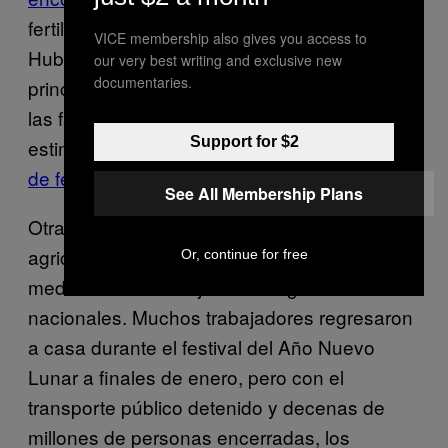
fertilizantes son escasos. La provincia de
VICE membership also gives you access to
Hubei, el epicentro del brote, es también el
our very best writing and exclusive new
documentaries.
principal productor de fertilizantes del país, y
las fábricas han luchado por reabrir. Una
Support for $2
estimación
coloca el déficit en la producción
de fertilizantes en un 40 por ciento
.
See All Membership Plans
Otra parte importante del problema para los
agricultores chinos es que dependen en gran
Or, continue for free
medida de los trabajadores migrantes
nacionales. Muchos trabajadores regresaron
a casa durante el festival del Año Nuevo
Lunar a finales de enero, pero con el
transporte público detenido y decenas de
millones de personas encerradas, los