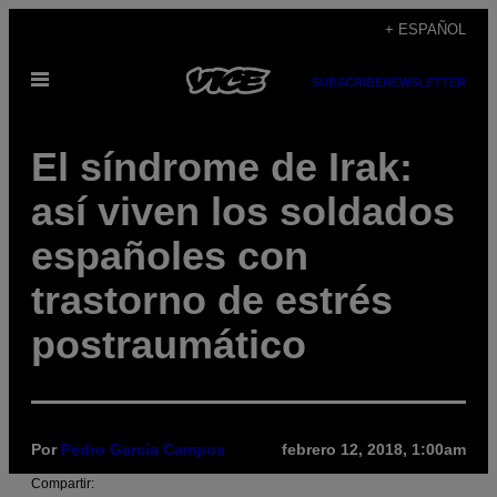
Saltar
+ ESPAÑOL
al
Abrir
contenido
SUBSCRIBE
NEWSLETTER
Menú
El síndrome de Irak:
así viven los soldados
españoles con
trastorno de estrés
postraumático
Por
Pedro García Campos
febrero 12, 2018, 1:00am
Compartir: