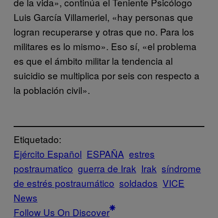
de la vida», continúa el Teniente Psicólogo
Luis García Villameriel, «hay personas que
logran recuperarse y otras que no. Para los
militares es lo mismo». Eso sí, «el problema
es que el ámbito militar la tendencia al
suicidio se multiplica por seis con respecto a
la población civil».
Etiquetado:
Ejército Español
ESPAÑA
estres
postraumatico
guerra de Irak
Irak
síndrome
de estrés postraumático
soldados
VICE
News
Follow Us On Discover