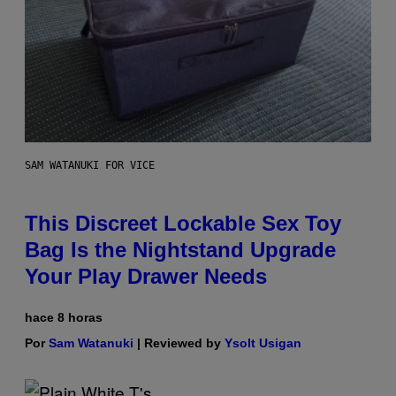
SAM WATANUKI FOR VICE
This Discreet Lockable Sex Toy
Bag Is the Nightstand Upgrade
Your Play Drawer Needs
hace 8 horas
Por
Sam Watanuki
| Reviewed by
Ysolt Usigan