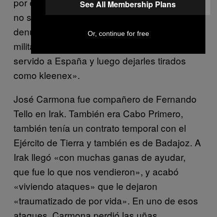
por estas razones, no se les haya apoyado y
See All Membership Plans
no se les haya hecho un seguimiento»,
denuncia Pérez: «No se puede utilizar a los
Or, continue for free
militares de carácter temporal que han
servido a España y luego dejarles tirados
como kleenex».
José Carmona fue compañero de Fernando
Tello en Irak. También era Cabo Primero,
también tenía un contrato temporal con el
Ejército de Tierra y también es de Badajoz. A
Irak llegó «con muchas ganas de ayudar,
que fue lo que nos vendieron», y acabó
«viviendo ataques» que le dejaron
«traumatizado de por vida». En uno de esos
ataques, Carmona perdió las uñas