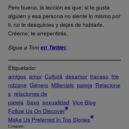
Pero bueno, la lección es que: si te gusta
alguien y esa persona no siente lo mismo por
ti, no te desquicies y dejes de hablarle.
Créeme, te arrepentirás.
Sigue a Tom
en Twitter
.
Etiquetado:
amigos
amor
Cultură
desamor
fracaso
frie
ndzone
Género
Millenials
pareja
Relacione
s
relaciones de
pareja
Sexo
sexualidad
Vice Blog
Follow Us On Discover
Make Us Preferred In Top Stories
Compartir: