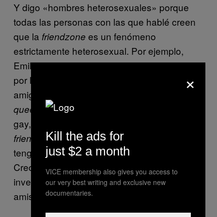
Y digo «hombres heterosexuales» porque
todas las personas con las que hablé creen
que la
es un fenómeno
friendzone
estrictamente heterosexual. Por ejemplo,
Emily, que es bisexual, dice que ha pasado
×
por la
con «tíos que son sus
friendzone
amigos» pero nunca con sus «amigas
«. De igual forma, Luis, de 25 años y
queer
gay, dijo: «Creo que nunca he estado en la
Kill the ads for
. Casi todos los amigos gais que
friendzone
just $2 a month
tengo fueron mis novios en algún momento.
Creo que sería como la
pero
friendzone
VICE membership also gives you access to
invertida por que mis noviazgos terminan en
our very best writing and exclusive new
documentaries.
amistades».