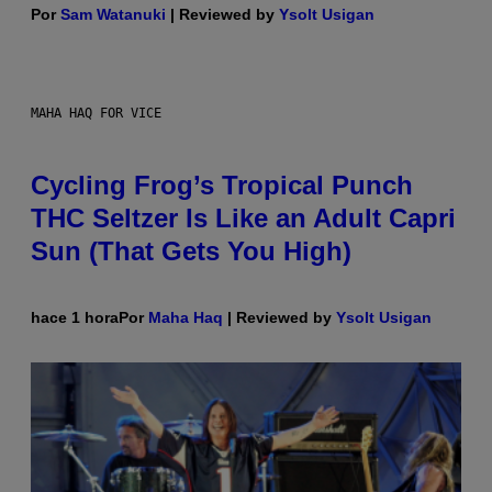
Por
Sam Watanuki
| Reviewed by
Ysolt Usigan
MAHA HAQ FOR VICE
Cycling Frog’s Tropical Punch
THC Seltzer Is Like an Adult Capri
Sun (That Gets You High)
hace 1 hora
Por
Maha Haq
| Reviewed by
Ysolt Usigan