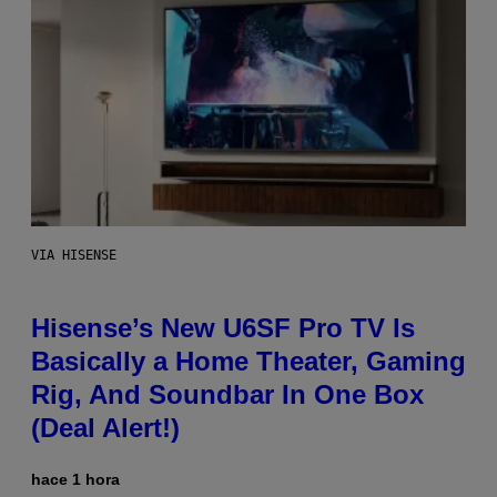
VIA HISENSE
Hisense’s New U6SF Pro TV Is
Basically a Home Theater, Gaming
Rig, And Soundbar In One Box
(Deal Alert!)
hace 1 hora