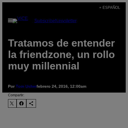
Saltar
+ ESPAÑOL
al
Abrir
Subscribe
Newsletter
contenido
Menú
Tratamos de entender
la friendzone, un rollo
muy millennial
Por
Tom Usher
febrero 24, 2016, 12:00am
Compartir: