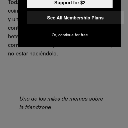
Todas las personas con las que hablé
Support for $2
coinciden en que la amistad entre un hombre
See All Membership Plans
y una mujer puede ser platónica sin ningún
contratiempo. Resulta que las personas
heterosexuales de diferente género pueden
Or, continue for free
convivir sin tener que follar o sentirse mal por
no estar haciéndolo.
Uno de los miles de memes sobre
la friendzone