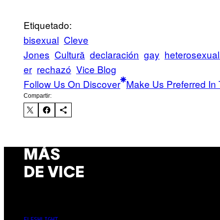
Etiquetado:
bisexual
Cleve
Jones
Cultură
declaración
gay
heterosexual
er
rechazó
Vice Blog
Follow Us On Discover
Make Us Preferred In 
Compartir:
MÁS
DE VICE
FLESHLIGHT