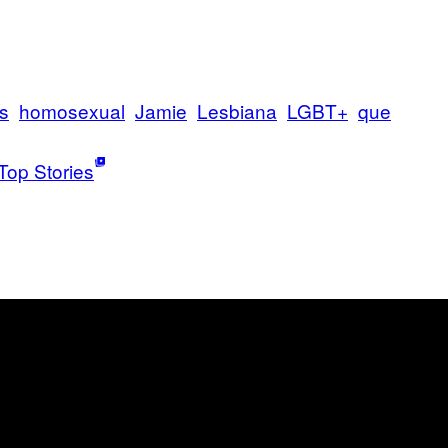
s
homosexual
Jamie
Lesbiana
LGBT+
que
Top Stories