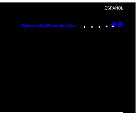
+ ESPAÑOL
Instagram
TikTok
YouTube
Google
Goog
Subscribe
Newsletter
Discove
Top
Posts