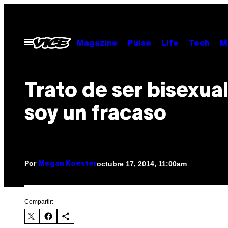
Saltar
al
contenido
Abrir
Magazine
Pulse
Life
Tech
M
Menú
Trato de ser bisexua
soy un fracaso
Por
octubre 17, 2014, 11:00am
Megan Koester
Compartir: