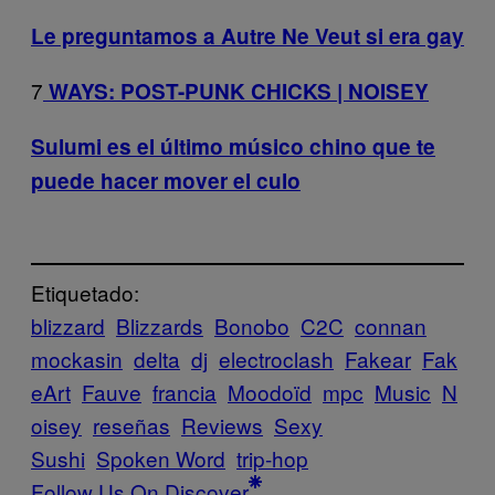
Le preguntamos a Autre Ne Veut si era gay
7
WAYS: POST-PUNK CHICKS | NOISEY
Sulumi es el último músico chino que te
puede hacer mover el culo
Etiquetado:
blizzard
Blizzards
Bonobo
C2C
connan
mockasin
delta
dj
electroclash
Fakear
Fak
eArt
Fauve
francia
Moodoïd
mpc
Music
N
oisey
reseñas
Reviews
Sexy
Sushi
Spoken Word
trip-hop
Follow Us On Discover