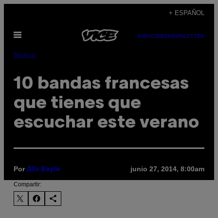
Saltar
+ ESPAÑOL
al
Abrir
contenido
SUBSCRIBE
NEWSLETTER
Menú
Música
10 bandas francesas
que tienes que
escuchar este verano
Por
junio 27, 2014, 8:00am
Alix Bayle
Compartir: