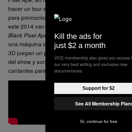
hacer un tour en Francia todo este verano
para promocionar este último, y a finales de
este 2014 van a sacar otro disco titulado
The
. ¡No paran! En concierto son
Black Pixel Ape
Kill the ads for
una máquina de guerra, y sus proyecciones
just $2 a month
3D juegan un papel esencial en la progresión
VICE membership also gives you access 
del show y son explotadas por los dos
our very best writing and exclusive new
cantantes para imitar historias reales.
documentaries.
Support for $2
See All Membership Plan
Or, continue for free