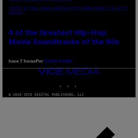
(PHOTO BY POOL ARNAL/GARCIA/PICOT/GAMMA-RAPHO VIA GETTY
IMAGES)
4 of the Greatest Hip-Hop
Movie Soundtracks of the 90s
Por
hace 7 horas
Caleb Catlin
VICE
MEDIA
INSTAGRAM
TIKTOK
YOUTUBE
© 2026 VICE DIGITAL PUBLISHING, LLC