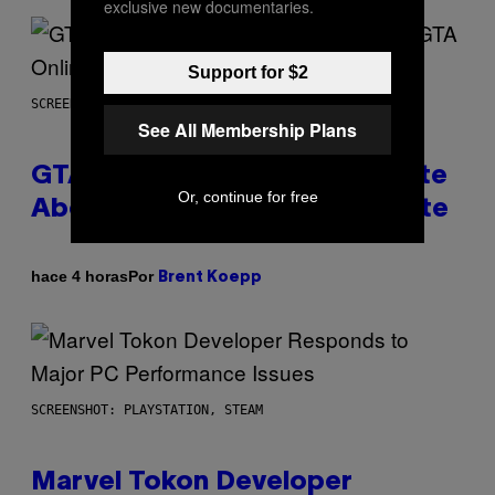
exclusive new documentaries.
Support for $2
SCREENSHOT: ROCKSTAR GAMES
See All Membership Plans
GTA 6 Gets Concerning Update
Or, continue for free
About GTA Online Release Date
Por
hace 4 horas
Brent Koepp
SCREENSHOT: PLAYSTATION, STEAM
Marvel Tokon Developer