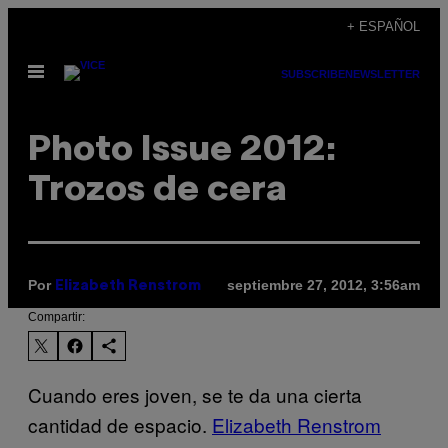
Saltar
+ ESPAÑOL
al
Abrir
contenido
SUBSCRIBE
NEWSLETTER
Menú
Photo Issue 2012:
Trozos de cera
Por
septiembre 27, 2012, 3:56am
Elizabeth Renstrom
Compartir:
Cuando eres joven, se te da una cierta
cantidad de espacio.
Elizabeth Renstrom