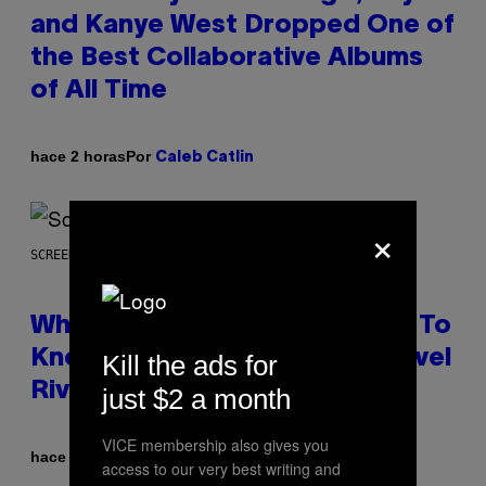
and Kanye West Dropped One of
the Best Collaborative Albums
of All Time
Por
hace 2 horas
Caleb Catlin
×
SCREENSHOT: NETEASE
Who Is The Hood? Everything To
Know About The Newest Marvel
Kill the ads for
Rivals Character
just $2 a month
VICE membership also gives you
Por
hace 4 horas
Denny Connolly
access to our very best writing and