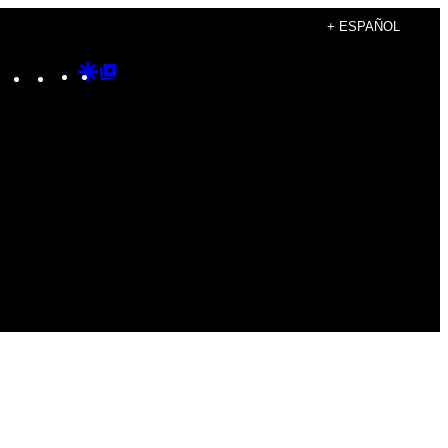
+ ESPAÑOL
Instagram
TikTok
YouTube
Google
Google
Discover
Top
Posts