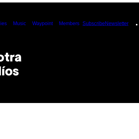
ies
Music
Waypoint
Members
Subscribe
Newsletter
otra
líos