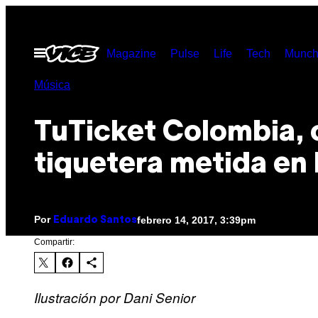
Saltar
al
Abrir
Magazine
Pulse
Life
Tech
Munch
contenido
Menú
Música
TuTicket Colombia, 
tiquetera metida en 
Por
febrero 14, 2017, 3:39pm
Eduardo Santos
Compartir:
Ilustración por Dani Senior