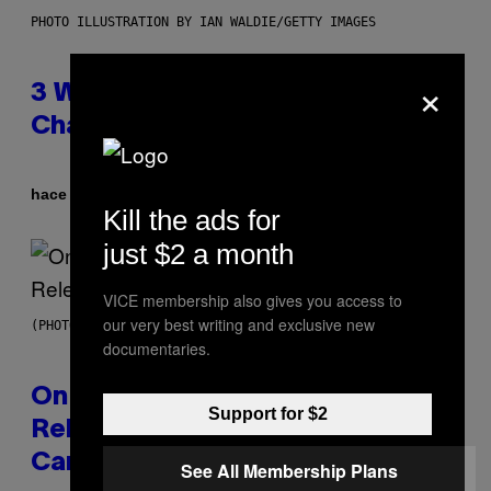
PHOTO ILLUSTRATION BY IAN WALDIE/GETTY IMAGES
×
3 Ways Your Music Taste
Changes as You Get Older
Por
hace 3 horas
Dan Milam
Kill the ads for
just $2 a month
VICE membership also gives you access to
our very best writing and exclusive new
(PHOTO BY GARY GERSHOFF/WIREIMAGE)
documentaries.
On This Day 13 Years Ago, Drake
Support for $2
Released the Best Song of His
Career
See All Membership Plans