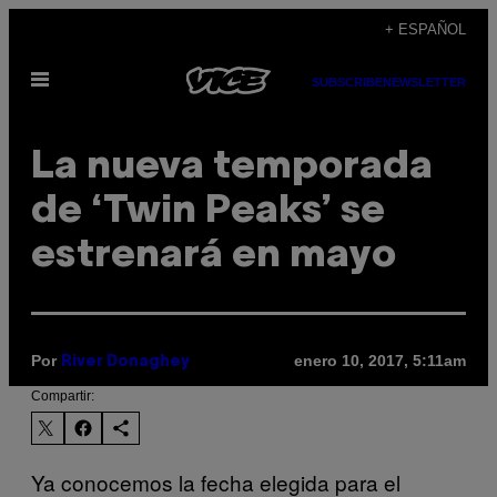
Saltar
+ ESPAÑOL
al
Abrir
contenido
SUBSCRIBE
NEWSLETTER
Menú
La nueva temporada
de ‘Twin Peaks’ se
estrenará en mayo
Por
enero 10, 2017, 5:11am
River Donaghey
Compartir:
Ya conocemos la fecha elegida para el