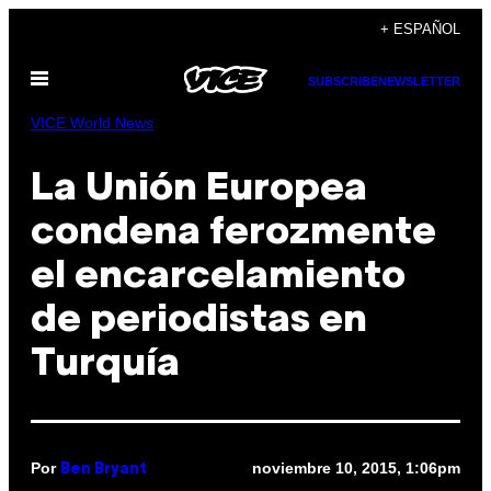
Saltar
+ ESPAÑOL
al
Abrir
contenido
SUBSCRIBE
NEWSLETTER
Menú
VICE World News
La Unión Europea
condena ferozmente
el encarcelamiento
de periodistas en
Turquía
Por
noviembre 10, 2015, 1:06pm
Ben Bryant