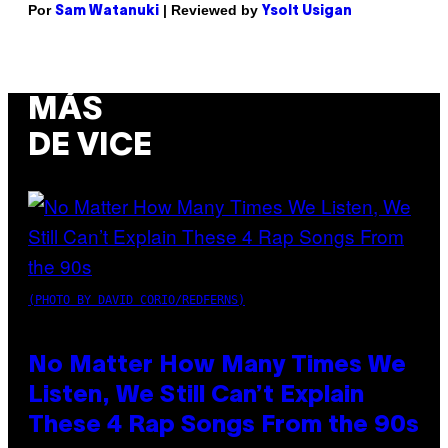
Por
| Reviewed by
Sam Watanuki
Ysolt Usigan
MÁS
DE VICE
(PHOTO BY DAVID CORIO/REDFERNS)
No Matter How Many Times We
Listen, We Still Can’t Explain
These 4 Rap Songs From the 90s