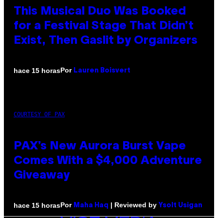
This Musical Duo Was Booked
for a Festival Stage That Didn’t
Exist, Then Gaslit by Organizers
Por
hace 15 horas
Lauren Boisvert
COURTESY OF PAX
PAX’s New Aurora Burst Vape
Comes With a $4,000 Adventure
Giveaway
Por
| Reviewed by
hace 15 horas
Maha Haq
Ysolt Usigan