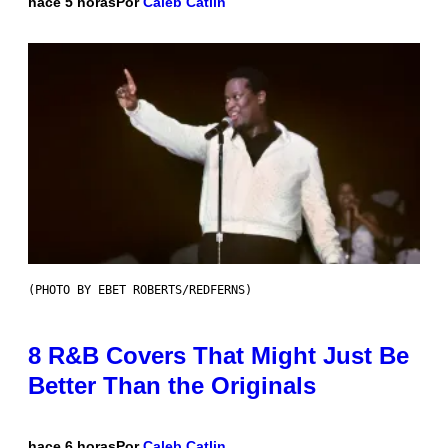
hace 5 horas
Por
Caleb Catlin
(PHOTO BY EBET ROBERTS/REDFERNS)
8 R&B Covers That Might Just Be
Better Than the Originals
hace 6 horas
Por
Caleb Catlin