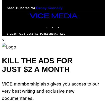
hace 10 horas
Por
Denny Connolly
VICE
MEDIA
INSTAGRAM
TIKTOK
YOUTUBE
© 2026 VICE DIGITAL PUBLISHING, LLC
×
KILL THE ADS FOR
JUST $2 A MONTH
VICE membership also gives you access to our
very best writing and exclusive new
documentaries.