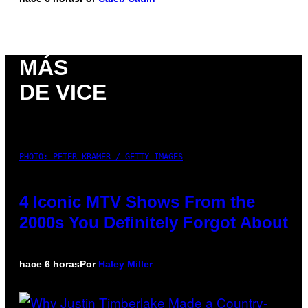
MÁS
DE VICE
PHOTO: PETER KRAMER / GETTY IMAGES
4 Iconic MTV Shows From the
2000s You Definitely Forgot About
hace 6 horas
Por
Haley Miller