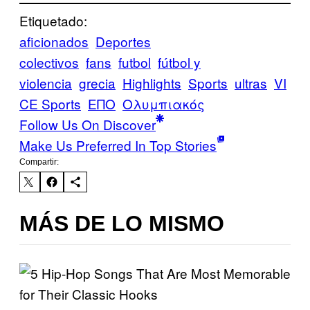
Etiquetado:
aficionados
Deportes
colectivos
fans
futbol
fútbol y
violencia
grecia
Highlights
Sports
ultras
VI
CE Sports
ΕΠΟ
Ολυμπιακός
Follow Us On Discover
Make Us Preferred In Top Stories
Compartir:
MÁS DE LO MISMO