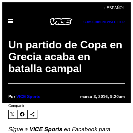
Saltar
+ ESPAÑOL
al
Abrir
contenido
SUBSCRIBE
NEWSLETTER
Menú
Un partido de Copa en
Grecia acaba en
batalla campal
Por
VICE Sports
marzo 3, 2016, 9:20am
Compartir:
Sigue a
VICE Sports
en Facebook para