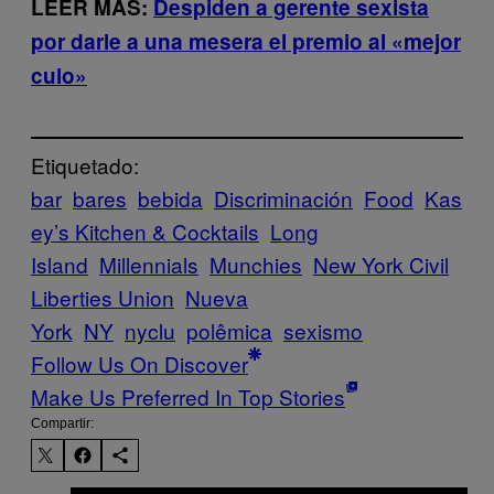
LEER MÁS:
Despiden a gerente sexista
por darle a una mesera el premio al «mejor
culo»
Etiquetado:
bar
bares
bebida
Discriminación
Food
Kas
ey’s Kitchen & Cocktails
Long
Island
Millennials
Munchies
New York Civil
Liberties Union
Nueva
York
NY
nyclu
polêmica
sexismo
Follow Us On Discover
Make Us Preferred In Top Stories
Compartir: