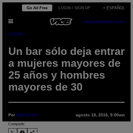
Saltar
Go Ad Free
LOGIN / SIGN UP
+ ESPAÑOL
al
Abrir
contenido
SUBSCRIBE
NEWSLETTER
Menú
Comida
Un bar sólo deja entrar
a mujeres mayores de
25 años y hombres
mayores de 30
Por
Nick Rose
agosto 18, 2016, 9:00am
Compartir: