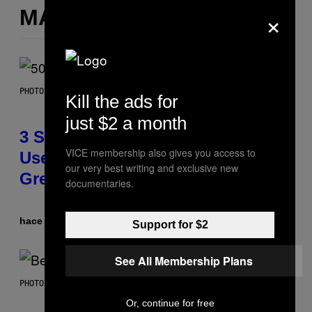
×
MÁS DE LO MISMO
PHOTO BY GREGORY BOJORQUEZ/GETTY IMAGES
Kill the ads for
just $2 a month
3 Songs That Were Commonly
VICE membership also gives you access to
Used As a Ringtone or Voicemail
our very best writing and exclusive new
Greeting in the 2000s
documentaries.
hace 4 horas
Por
Dan Milam
Support for $2
See All Membership Plans
PHOTO BY KEVIN WINTER/GETTY IMAGES FOR RADIO DISNEY
Or, continue for free