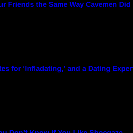
Our Friends the Same Way Cavemen Did
es for ‘Infladating,’ and a Dating Expe
You Don’t Know if You Like Shoegaze