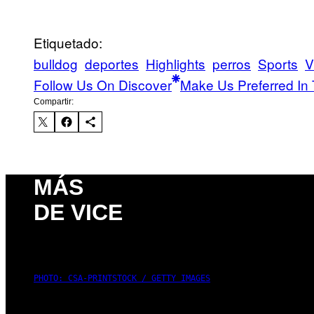
Etiquetado:
bulldog
deportes
Highlights
perros
Sports
V
Follow Us On Discover
Make Us Preferred In 
Compartir:
MÁS
DE VICE
PHOTO: CSA-PRINTSTOCK / GETTY IMAGES