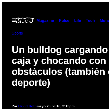
Saltar
al
contenido
Abrir
Magazine
Pulse
Life
Tech
Munc
Menú
Sports
Un bulldog cargando
caja y chocando con
obstáculos (también 
deporte)
Por
David Roth
mayo 20, 2016, 2:15pm