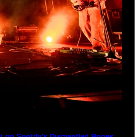
t on Spotify’s Dismantled Bones