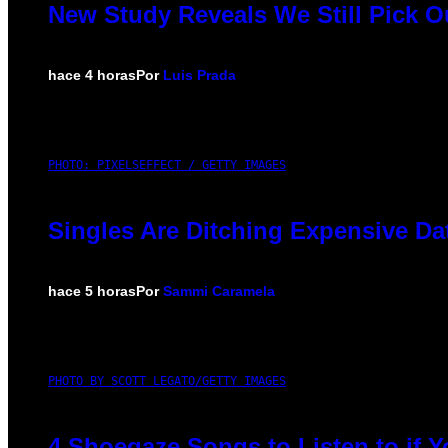
New Study Reveals We Still Pick 
hace 4 horas
Por
Luis Prada
PHOTO: PIXELSEFFECT / GETTY IMAGES
Singles Are Ditching Expensive Dat
hace 5 horas
Por
Sammi Caramela
PHOTO BY SCOTT LEGATO/GETTY IMAGES
4 Shoegaze Songs to Listen to if 