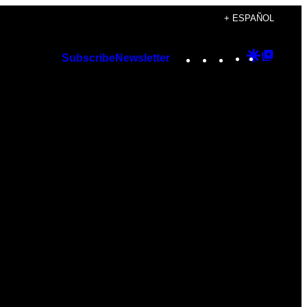
+ ESPAÑOL
Instagram
TikTok
YouTube
Google
Googl
Subscribe
Newsletter
Discover
Top
Posts