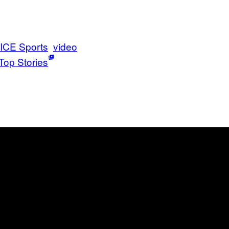
ICE Sports
video
Top Stories