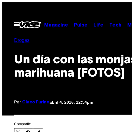
Saltar
al
contenido
Abrir
Magazine
Pulse
Life
Tech
M
Menú
Drogas
Un día con las monja
marihuana [FOTOS]
Por
abril 4, 2016, 12:54pm
Giaco Furino
Compartir: