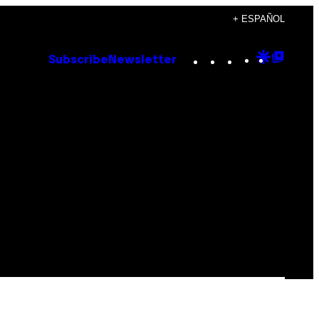
+ ESPAÑOL
Instagram
TikTok
YouTube
Google
Goog
Subscribe
Newsletter
Discove
Top
Posts