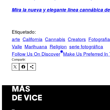
Mira la nueva y elegante linea cannábica 
Etiquetado:
arte
California
Cannabis
Creators
Fotografia
Valle
Marihuana
Religion
serie fotográfica
Follow Us On Discover
Make Us Preferred In 
Compartir:
MÁS
DE VICE