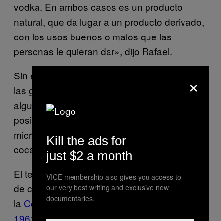
vodka. En ambos casos es un producto
natural, que da lugar a un producto derivado,
con los usos buenos o malos que las
personas le quieran dar», dijo Rafael.
Sin embargo, según la experiencia de Greg,
×
las grandes chocolateras no tienen interés
alguno en involucrarse en el proyecto si hay
posibilidad de que se utilice así sea un
microgramo del alcaloide en la fórmula. La
Kill the ads for
coca aún está demonizada.
just $2 a month
El tema regulatorio es más espinoso. La hoja
VICE membership also gives you access to
de coca está sujeta a controles estrictos bajo
our very best writing and exclusive new
documentaries.
la
Convención Única de Estupefacientes de
1961 de las Naciones Unidas
. Sin embargo,