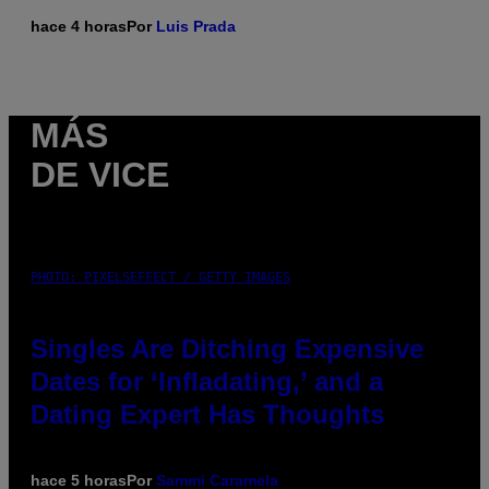
hace 4 horas
Por
Luis Prada
MÁS
DE VICE
PHOTO: PIXELSEFFECT / GETTY IMAGES
Singles Are Ditching Expensive
Dates for ‘Infladating,’ and a
Dating Expert Has Thoughts
hace 5 horas
Por
Sammi Caramela