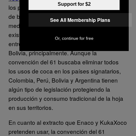
Support for $2
los productos con hoja de coca con alcaloide
de baja potencia como los productos
See All Membership Plans
medicinales y de uso tradicional indígena
existen en un área legal gris y de debate
Or, continue for free
entre la comunidad internacional con Perú y
Bolivia, principalmente. Aunque la
convención del 61 buscaba eliminar todos
los usos de coca en los países signatarios,
Colombia, Perú, Bolivia y Argentina tienen
algún tipo de legislación protegiendo la
producción y consumo tradicional de la hoja
en sus territorios.
En cuanto al extracto que Enaco y KukaXoco
pretenden usar, la convención del 61