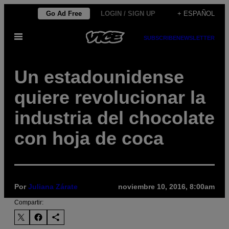
Saltar
Go Ad Free
LOGIN / SIGN UP
+ ESPAÑOL
al
Abrir
contenido
SUBSCRIBE
NEWSLETTER
Menú
Un estadounidense
quiere revolucionar la
industria del chocolate
con hoja de coca
Por
Juliana Zárate
noviembre 10, 2016, 8:00am
Compartir: