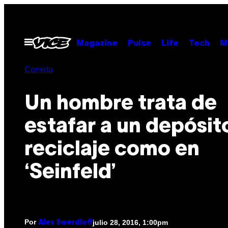
Saltar
al
contenido
Abrir
Magazine
Pulse
Life
Tech
M
Menú
Comida
Un hombre trata de
estafar a un depósit
reciclaje como en
‘Seinfeld’
Por
julio 28, 2016, 1:00pm
Alex Swerdloff