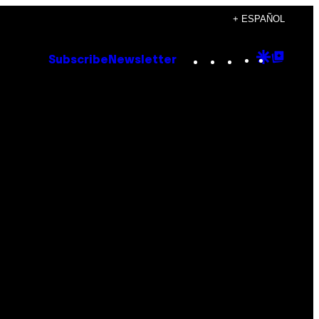
+ ESPAÑOL
Instagram
TikTok
YouTube
Google
Goog
Subscribe
Newsletter
Discove
Top
Posts