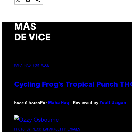
MÁS
DE VICE
MAHA HAQ FOR VICE
Cycling Frog’s Tropical Punch THC
Por
| Reviewed by
hace 6 horas
Maha Haq
Ysolt Usigan
PHOTO BY NICK LAHAM/GETTY IMAGES