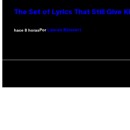
The Set of Lyrics That Still Giv
Por
hace 8 horas
Lauren Boisvert