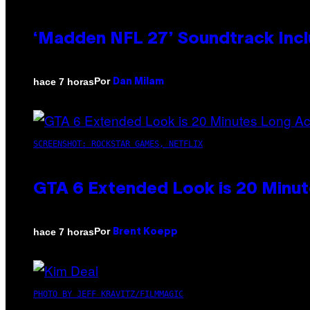
‘Madden NFL 27’ Soundtrack Inclu
Por
hace 7 horas
Dan Milam
SCREENSHOT: ROCKSTAR GAMES, NETFLIX
GTA 6 Extended Look is 20 Minut
Por
hace 7 horas
Brent Koepp
PHOTO BY JEFF KRAVITZ/FILMMAGIC