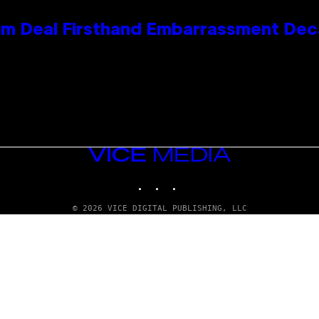
e Kim Deal Firsthand Embarrassment De
VICE
MEDIA
INSTAGRAM
TIKTOK
YOUTUBE
© 2026 VICE DIGITAL PUBLISHING, LLC