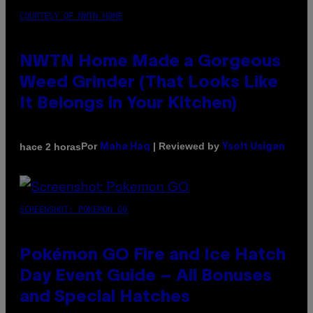
COURTESY OF NWTN HOME
NWTN Home Made a Gorgeous
Weed Grinder (That Looks Like
It Belongs in Your Kitchen)
Por
| Reviewed by
hace 2 horas
Maha Haq
Ysolt Usigan
SCREENSHOT: POKEMON GO
Pokémon GO Fire and Ice Hatch
Day Event Guide – All Bonuses
and Special Hatches