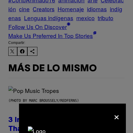
ión
cine
Creators
Homenaje
idiomas
indíg
enas
Lenguas indígenas
mexico
tributo
Follow Us On Discover
Make Us Preferred In Top Stories
Compartir:
MÁS DE LO MISMO
(PHOTO BY MARC BROUSSELY/REDFERNS)
×
3 Insufferable Pop Music Tropes
That Predate the Gen Alpha