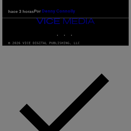
Por
hace 3 horas
Denny Connolly
VICE
MEDIA
INSTAGRAM
TIKTOK
YOUTUBE
© 2026 VICE DIGITAL PUBLISHING, LLC