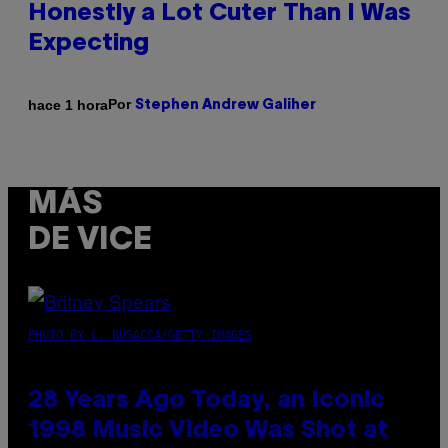
Honestly a Lot Cuter Than I Was
Expecting
Por
hace 1 hora
Stephen Andrew Galiher
MÁS
DE VICE
PHOTO BY L. BUSACCA/GETTY IMAGES
28 Years Ago Today, an Iconic
1998 Music Video Was Shot at