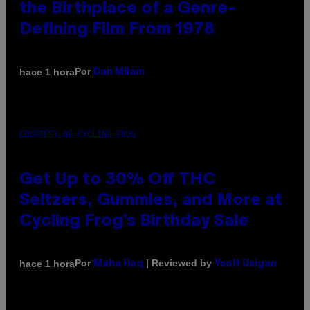
the Birthplace of a Genre-
Defining Film From 1978
Por
hace 1 hora
Dan Milam
COURTESY OF CYCLING FROG
Get Up to 30% Off THC
Seltzers, Gummies, and More at
Cycling Frog’s Birthday Sale
Por
| Reviewed by
hace 1 hora
Maha Haq
Ysolt Usigan