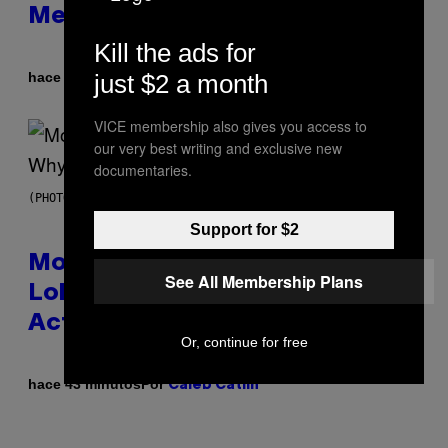
Melody
Kill the ads for
Por
just $2 a month
hace 28 minutos
Lauren Boisvert
VICE membership also gives you access to
our very best writing and exclusive new
documentaries.
(PHOTO VIA T-MOBILE)
Support for $2
Monoculture is Dead, and
See All Membership Plans
Lollapalooza Proved Why That’s
Actually a Great Thing
Or, continue for free
Por
hace 43 minutos
Caleb Catlin