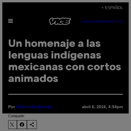
Saltar
+ ESPAÑOL
al
Abrir
contenido
SUBSCRIBE
NEWSLETTER
Menú
Un homenaje a las
lenguas indígenas
mexicanas con cortos
animados
Por
abril 6, 2016, 4:54pm
Gabrielle Bruney
Compartir: