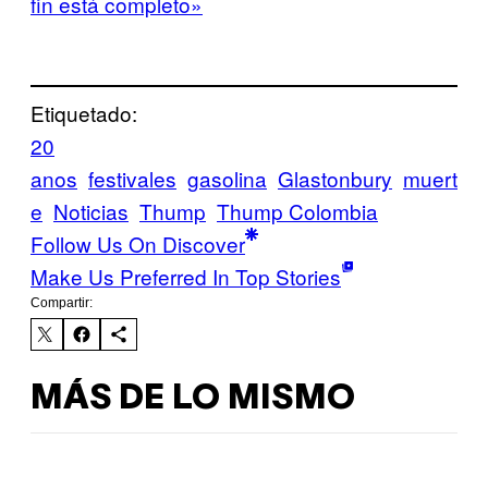
fin está completo»
Etiquetado:
20
anos
festivales
gasolina
Glastonbury
muert
e
Noticias
Thump
Thump Colombia
Follow Us On Discover
Make Us Preferred In Top Stories
Compartir:
MÁS DE LO MISMO