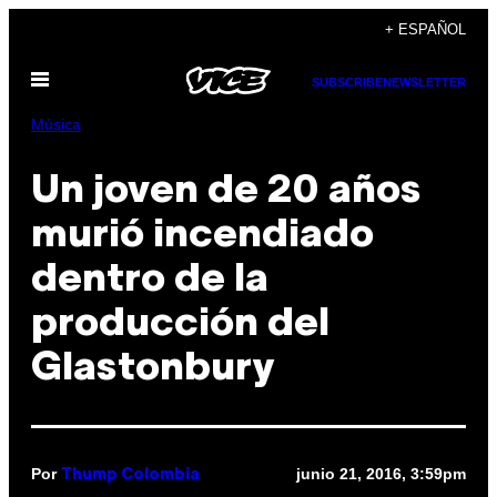
Saltar
+ ESPAÑOL
al
Abrir
contenido
SUBSCRIBE
NEWSLETTER
Menú
Música
Un joven de 20 años
murió incendiado
dentro de la
producción del
Glastonbury
Por
junio 21, 2016, 3:59pm
Thump Colombia