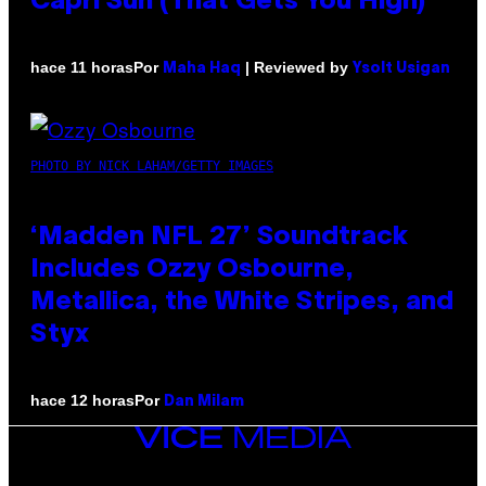
Capri Sun (That Gets You High)
Por
| Reviewed by
hace 11 horas
Maha Haq
Ysolt Usigan
PHOTO BY NICK LAHAM/GETTY IMAGES
‘Madden NFL 27’ Soundtrack
Includes Ozzy Osbourne,
Metallica, the White Stripes, and
Styx
Por
hace 12 horas
Dan Milam
VICE
MEDIA
INSTAGRAM
TIKTOK
YOUTUBE