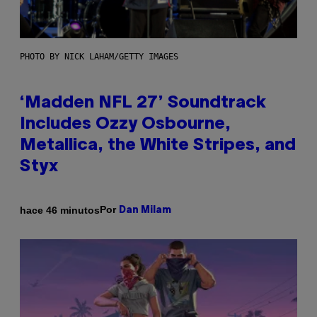
PHOTO BY NICK LAHAM/GETTY IMAGES
‘Madden NFL 27’ Soundtrack
Includes Ozzy Osbourne,
Metallica, the White Stripes, and
Styx
Por
hace 46 minutos
Dan Milam