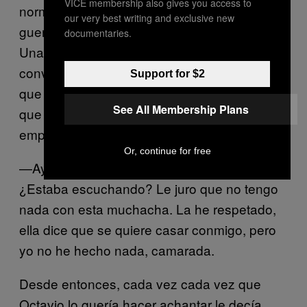
VICE membership also gives you access to
normas de respeto que había en la
our very best writing and exclusive new
guerrillerada, lo asumían sin ninguna malicia.
documentaries.
Una vez Octavio, su jefe, los vio
conversando. Se les acercó despacito y oyó
Support for $2
que la muchacha le decía: “Hágase el zorro
See All Membership Plans
que yo lo rasco”. Al verse sorprendido, Roger
empezó a justificarse:
Or, continue for free
—Ay, camarada, qué pena con usted.
¿Estaba escuchando? Le juro que no tengo
nada con esta muchacha. La he respetado,
ella dice que se quiere casar conmigo, pero
yo no he hecho nada, camarada.
Desde entonces, cada vez cada vez que
Octavio lo quería hacer achantar le decía