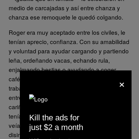
medio de carcajadas y así entre chanza y
chanza ese remoquete le quedó colgando.
Roger era muy aceptado entre los civiles, le
tenían aprecio, confianza. Con su amabilidad
y voluntad para ayudar cargando y partiendo
leña, ordeñando vacas, echando rula,
enjalmando bestias o ayudando a coger
×
café. Mejor dicho, no le tenía pereza al
trabajo, y esa cualidad es muy apreciada
entre los campesinos. Por eso se ganó su
cariño. La hija de unos colaboradores que
tenía cierto retraso mental, cada vez que lo
Kill the ads for
veía lo abrazaba con una contentura que no
just $2 a month
disimulaba. Los padres, conocedores de las