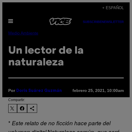
Saltar
+ ESPAÑOL
al
Abrir
contenido
SUBSCRIBE
NEWSLETTER
Menú
Medio Ambiente
Un lector de la
naturaleza
Por
febrero 25, 2021, 10:00am
Doris Suárez Guzmán
Compartir:
*
Este relato de no ficción hace parte del
Naturaleza común
volumen digital
, que será