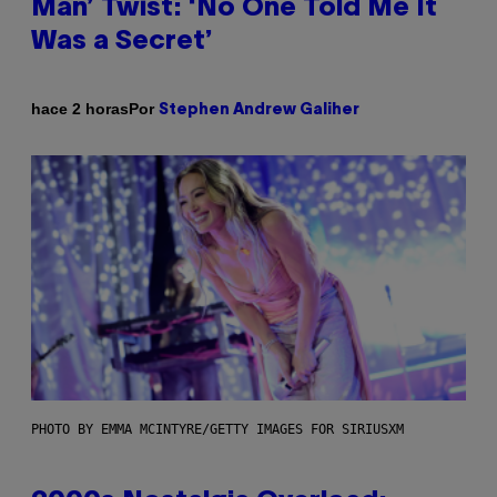
Man’ Twist: ‘No One Told Me It
Was a Secret’
Por
hace 2 horas
Stephen Andrew Galiher
PHOTO BY EMMA MCINTYRE/GETTY IMAGES FOR SIRIUSXM