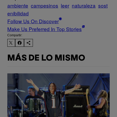
ambiente
campesinos
leer
naturaleza
sost
enibilidad
Follow Us On Discover
Make Us Preferred In Top Stories
Compartir:
MÁS DE LO MISMO