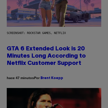
SCREENSHOT: ROCKSTAR GAMES, NETFLIX
GTA 6 Extended Look is 20
Minutes Long According to
Netflix Customer Support
Por
hace 47 minutos
Brent Koepp