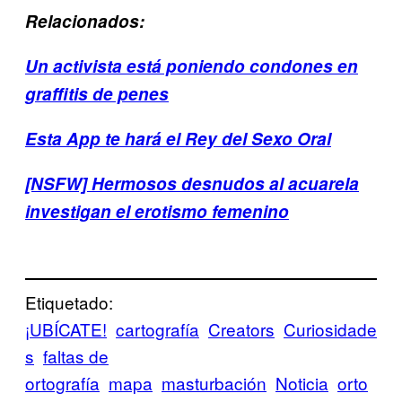
Relacionados:
Un activista está poniendo condones en
graffitis de penes
Esta App te hará el Rey del Sexo Oral
[NSFW] Hermosos desnudos al acuarela
investigan el erotismo femenino
Etiquetado:
¡UBÍCATE!
cartografía
Creators
Curiosidade
s
faltas de
ortografía
mapa
masturbación
Noticia
orto