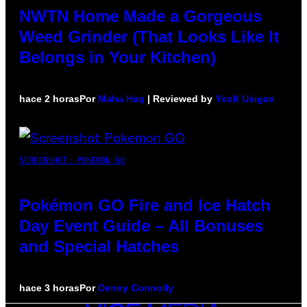
NWTN Home Made a Gorgeous
Weed Grinder (That Looks Like It
Belongs in Your Kitchen)
hace 2 horas
Por
Maha Haq
| Reviewed by
Ysolt Usigan
SCREENSHOT: POKEMON GO
Pokémon GO Fire and Ice Hatch
Day Event Guide – All Bonuses
and Special Hatches
hace 3 horas
Por
Denny Connolly