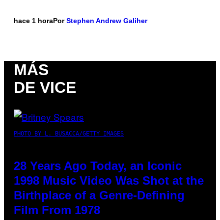
hace 1 hora
Por
Stephen Andrew Galiher
MÁS
DE VICE
PHOTO BY L. BUSACCA/GETTY IMAGES
28 Years Ago Today, an Iconic
1998 Music Video Was Shot at the
Birthplace of a Genre-Defining
Film From 1978