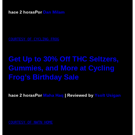
hace 2 horas
Por
Dan Milam
COURTESY OF CYCLING FROG
Get Up to 30% Off THC Seltzers,
Gummies, and More at Cycling
Frog’s Birthday Sale
hace 2 horas
Por
Maha Haq
| Reviewed by
Ysolt Usigan
COURTESY OF NWTN HOME