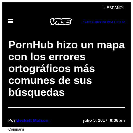
Saltar
+ ESPAÑOL
al
Abrir
contenido
SUBSCRIBE
NEWSLETTER
Menú
PornHub hizo un mapa
con los errores
ortográficos más
comunes de sus
búsquedas
Por
Beckett Mufson
julio 5, 2017, 6:38pm
Compartir: