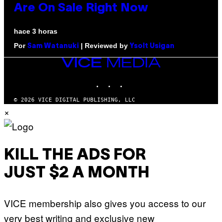
Are On Sale Right Now
hace 3 horas
Por
| Reviewed by
Sam Watanuki
Ysolt Usigan
VICE
MEDIA
INSTAGRAM
TIKTOK
YOUTUBE
© 2026 VICE DIGITAL PUBLISHING, LLC
×
KILL THE ADS FOR
JUST $2 A MONTH
VICE membership also gives you access to our
very best writing and exclusive new