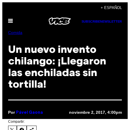
Saltar
+ ESPAÑOL
al
Abrir
contenido
SUBSCRIBE
NEWSLETTER
Menú
Comida
Un nuevo invento
chilango: ¡Llegaron
las enchiladas sin
tortilla!
Por
noviembre 2, 2017, 4:00pm
Pável Gaona
Compartir: