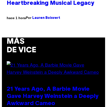
Heartbreaking Musical Legacy
Por
hace 1 hora
Lauren Boisvert
MÁS
DE VICE
21 Years Ago, A Barbie Movie
Gave Harvey Weinstein a Deeply
Awkward Cameo