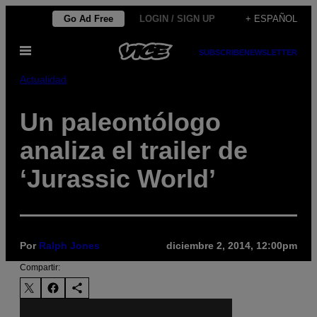
Saltar
Go Ad Free
LOGIN / SIGN UP
+ ESPAÑOL
al
Abrir
contenido
SUBSCRIBE
NEWSLETTER
Menú
Actualidad
Un paleontólogo
analiza el trailer de
‘Jurassic World’
Por
Ralph Jones
diciembre 2, 2014, 12:00pm
Compartir: