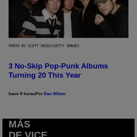
PHOTO BY SCOTT GRIES/GETTY IMAGES
3 No-Skip Pop-Punk Albums
Turning 20 This Year
hace 9 horas
Por
Dan Milam
MÁS
DE VICE