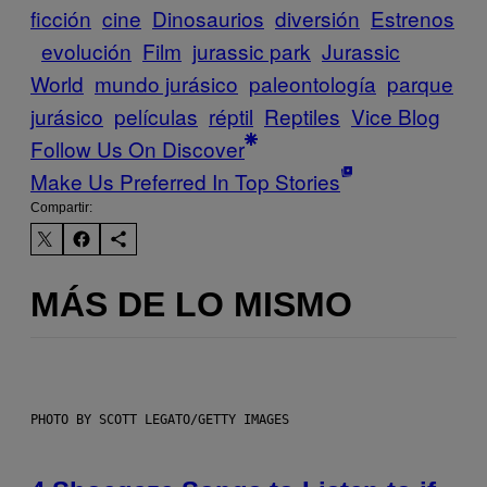
ficción
cine
Dinosaurios
diversión
Estrenos
evolución
Film
jurassic park
Jurassic
World
mundo jurásico
paleontología
parque
jurásico
películas
réptil
Reptiles
Vice Blog
Follow Us On Discover
Make Us Preferred In Top Stories
Compartir:
MÁS DE LO MISMO
PHOTO BY SCOTT LEGATO/GETTY IMAGES