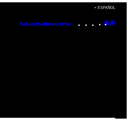
+ ESPAÑOL
Instagram
TikTok
YouTube
Google
Goog
Subscribe
Newsletter
Discove
Top
Posts