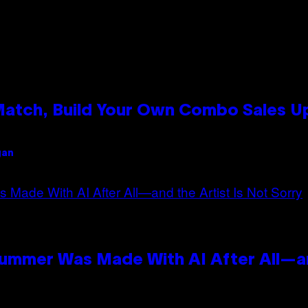
 Match, Build Your Own Combo Sales 
gan
Summer Was Made With AI After All—an