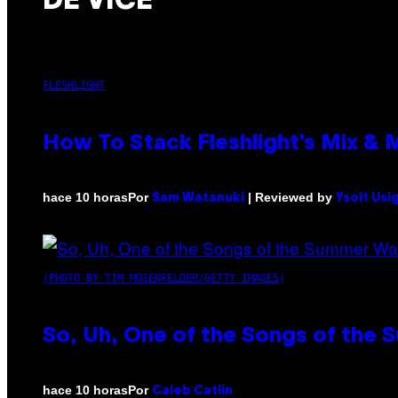
DE VICE
FLESHLIGHT
How To Stack Fleshlight’s Mix &
Por
| Reviewed by
hace 10 horas
Sam Watanuki
Ysolt Usi
(PHOTO BY TIM MOSENFELDER/GETTY IMAGES)
So, Uh, One of the Songs of the 
Por
hace 10 horas
Caleb Catlin