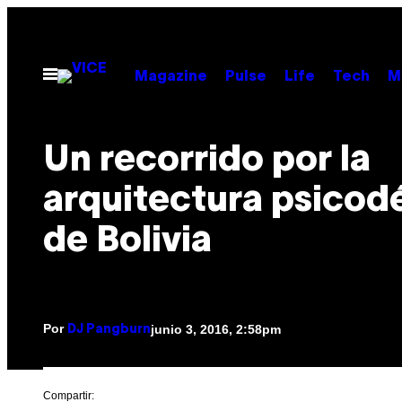
Saltar
al
contenido
Abrir
Magazine
Pulse
Life
Tech
M
Menú
Un recorrido por la
arquitectura psicodé
de Bolivia
Por
junio 3, 2016, 2:58pm
DJ Pangburn
Compartir: