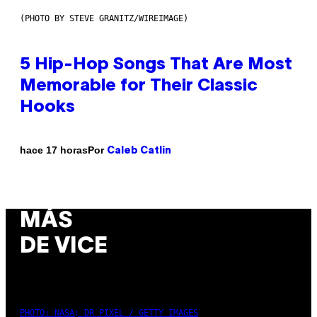
(PHOTO BY STEVE GRANITZ/WIREIMAGE)
5 Hip-Hop Songs That Are Most
Memorable for Their Classic
Hooks
Por
hace 17 horas
Caleb Catlin
MÁS
DE VICE
PHOTO: NASA; DR PIXEL / GETTY IMAGES