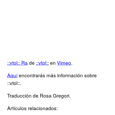
::vtol:: Ra
de
::vtol::
en
Vimeo
.
Aquí
encontrarás más información sobre
::vtol::.
Traducción de Rosa Gregori.
Artículos relacionados: