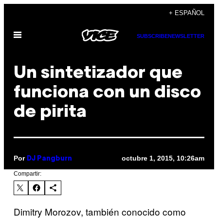
Saltar
+ ESPAÑOL
al
Abrir
contenido
SUBSCRIBE
NEWSLETTER
Menú
Un sintetizador que
funciona con un disco
de pirita
Por
octubre 1, 2015, 10:26am
DJ Pangburn
Compartir:
Dimitry Morozov, también conocido como