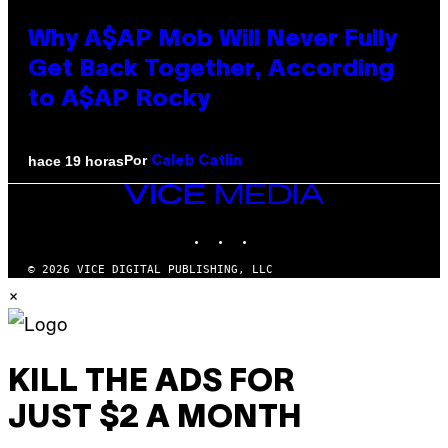
Why A$AP Mob Will Never Fully
Get Back Together, According
to A$AP Rocky
Por
hace 19 horas
Caleb Catlin
VICE
MEDIA
INSTAGRAM
TIKTOK
YOUTUBE
© 2026 VICE DIGITAL PUBLISHING, LLC
×
KILL THE ADS FOR
JUST $2 A MONTH