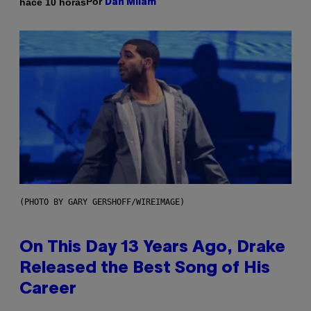
Por
hace 10 horas
Dan Milam
(PHOTO BY GARY GERSHOFF/WIREIMAGE)
On This Day 13 Years Ago, Drake
Released the Best Song of His
Career