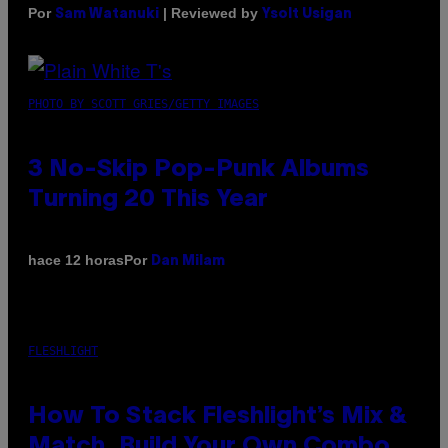
Por
| Reviewed by
Sam Watanuki
Ysolt Usigan
PHOTO BY SCOTT GRIES/GETTY IMAGES
3 No-Skip Pop-Punk Albums
Turning 20 This Year
Por
hace 12 horas
Dan Milam
FLESHLIGHT
How To Stack Fleshlight’s Mix &
Match, Build Your Own Combo