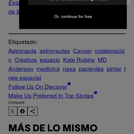
Esta línea de fulares está adornada con fotos
de Marte de alta resolución
Or, continue for free
Etiquetado:
Astronauta
astronautas
Cancer
colaboració
n
Creators
espacio
Kate Rubins
MD
Anderson
medicina
nasa
pacientes
pintar
t
raje espacial
Follow Us On Discover
Make Us Preferred In Top Stories
Compartir:
MÁS DE LO MISMO