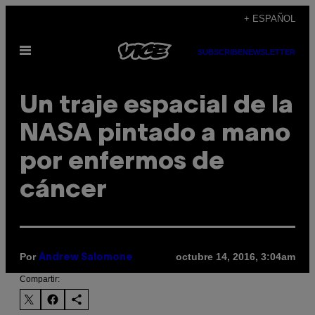
Saltar
+ ESPAÑOL
al
Abrir
contenido
SUBSCRIBE
NEWSLETTER
Menú
Un traje espacial de la
NASA pintado a mano
por enfermos de
cáncer
Por
octubre 14, 2016, 3:04am
Andrew Salomone
Compartir: