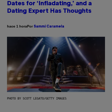
Dates for ‘Infladating,’ and a
Dating Expert Has Thoughts
Por
hace 1 hora
Sammi Caramela
PHOTO BY SCOTT LEGATO/GETTY IMAGES