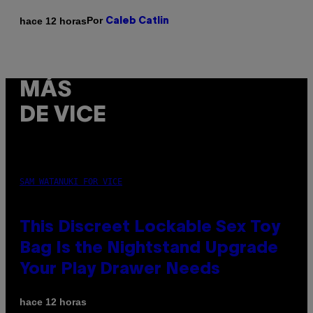
Por
hace 12 horas
Caleb Catlin
MÁS
DE VICE
SAM WATANUKI FOR VICE
This Discreet Lockable Sex Toy
Bag Is the Nightstand Upgrade
Your Play Drawer Needs
hace 12 horas