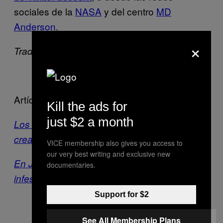
sociales de la
NASA
y del centro
MD
Anderson
.
×
Traducción de Rosa Gregori
Artículos relacionados:
Kill the ads for
just $2 a month
Los trajes espaciales de Neri Oxman están
creados a partir de bacterias que crecen
VICE membership also gives you access to
our very best writing and exclusive new
En Júpiter llevaríamos moda impresa en 3D
documentaries.
infestada de bacterias
Support for $2
See All Membership Plans