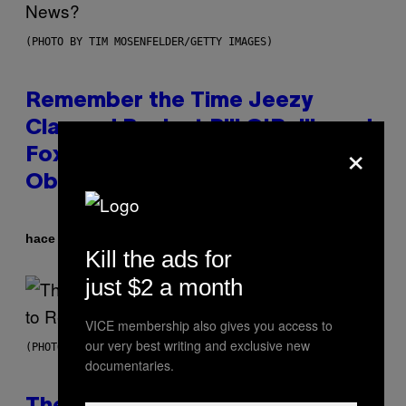
(PHOTO BY TIM MOSENFELDER/GETTY IMAGES)
Remember the Time Jeezy
Clapped Back at Bill O’Reilly and
×
Fox News in Defense of Barack
Obama?
Por
hace 13 horas
Caleb Catlin
Kill the ads for
just $2 a month
VICE membership also gives you access to
our very best writing and exclusive new
(PHOTO BY PEDRO BECERRA/GETTY IMAGES FOR LIVE NATION)
documentaries.