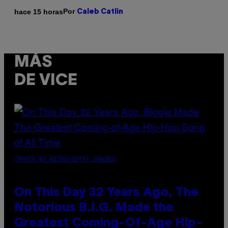
Por
hace 15 horas
Caleb Catlin
MÁS
DE VICE
(PHOTO BY NITRO/GETTY IMAGES)
On This Day 32 Years Ago, The
Notorious B.I.G. Made the
Greatest Coming-Of-Age Hip-