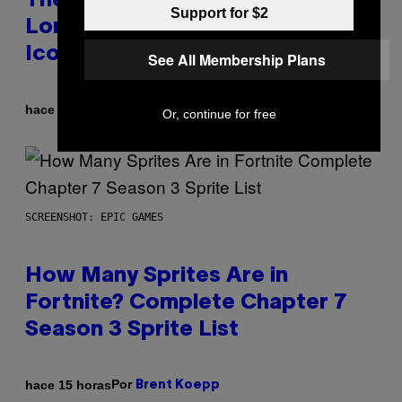
The Weeknd Says He’s No
Support for $2
Longer Going To Retire His
Iconic Moniker
See All Membership Plans
Por
hace 14 horas
Caleb Catlin
Or, continue for free
SCREENSHOT: EPIC GAMES
How Many Sprites Are in
Fortnite? Complete Chapter 7
Season 3 Sprite List
Por
hace 15 horas
Brent Koepp