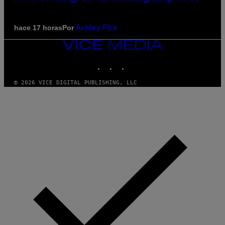
Por
hace 17 horas
Ashley Fike
VICE
MEDIA
INSTAGRAM
TIKTOK
YOUTUBE
© 2026 VICE DIGITAL PUBLISHING, LLC