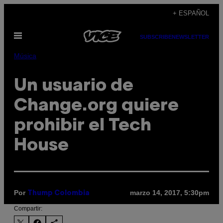
Saltar
+ ESPAÑOL
al
Abrir
contenido
SUBSCRIBE
NEWSLETTER
Menú
Música
Un usuario de
Change.org quiere
prohibir el Tech
House
Por
marzo 14, 2017, 5:30pm
Thump Colombia
Compartir: